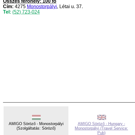
Összes férőhely: 100 fő
Cím:
4275
Monostorpályi
, Létai u. 37.
Tel:
(52) 723-024
AMIGO Söröző - Monostorpályi
AMIGO Söröző - Hungary -
(Szolgáltatás: Söröző)
Monostorpályi (Travel Service:
Pub)