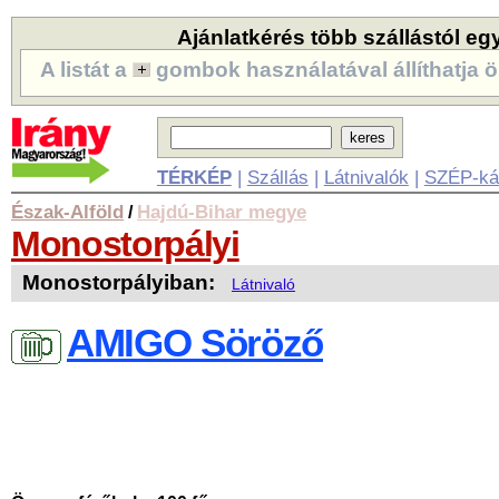
Ajánlatkérés több szállástól eg
A listát a
gombok használatával állíthatja ö
TÉRKÉP
|
Szállás
|
Látnivalók
|
SZÉP-ká
Észak-Alföld
Hajdú-Bihar megye
/
Monostorpályi
Monostorpályiban:
Látnivaló
AMIGO Söröző