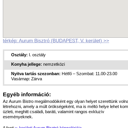
térkép: Aurum Bisztró (BUDAPEST, V. kerület) >>
Osztály:
I. osztály
Konyha jellege:
nemzetközi
Nyitva tartás szezonban:
Hétfő – Szombat: 11.00-23.00
Vasárnap: Zárva
Egyéb információ:
Az Aurum Bistro megálmodóiként egy olyan helyet szerettünk voln
létrehozni, amely a múlt örökségeként, ma is méltó helye lehet ko
üzleti, meghitt családi, baráti, valamint rangos exkluzív
eseményeknek.
A fenti
v. kerületi Aurum Bisztró képgalériája