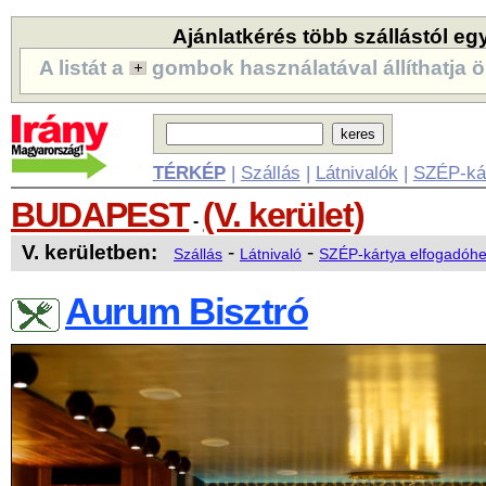
Ajánlatkérés több szállástól eg
A listát a
gombok használatával állíthatja ö
TÉRKÉP
|
Szállás
|
Látnivalók
|
SZÉP-ká
BUDAPEST
(V. kerület)
-
V. kerületben:
-
-
Szállás
Látnivaló
SZÉP-kártya elfogadóhe
Aurum Bisztró