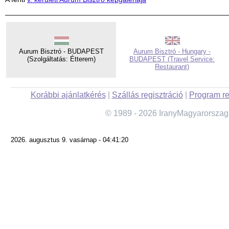
Aurum Bisztró - BUDAPEST
Aurum Bisztró - Hungary -
(Szolgáltatás: Étterem)
BUDAPEST (Travel Service:
Restaurant)
Korábbi ajánlatkérés
|
Szállás regisztráció
|
Program re
© 1989 - 2026 IranyMagyarorszag
2026. augusztus 9. vasárnap - 04:41:20