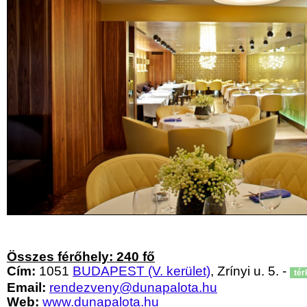
Összes férőhely: 240 fő
Cím:
1051
BUDAPEST (V. kerület)
, Zrínyi u. 5. -
tér
Email:
rendezveny@dunapalota.hu
Web:
www.dunapalota.hu