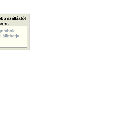
öbb szállástól
erre:
gombok
 állíthatja