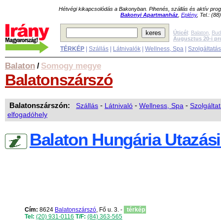
Hétvégi kikapcsolódás a Bakonyban. Pihenés, szállás és aktív pr
Bakonyi Apartmanház
,
Eplény
, Tel.: (8
Úticél
:
Balaton
,
Bud
Augusztus 20-i p
TÉRKÉP
|
Szállás
|
Látnivalók
|
Wellness, Spa
|
Szolgáltatá
Balaton
Somogy megye
/
Balatonszárszó
Balatonszárszón:
Szállás
-
Látnivaló
-
Wellness, Spa
-
Szolgálta
elfogadóhely
Balaton Hungária Utazási
Cím:
8624
Balatonszárszó
, Fő u. 3. -
térkép
Tel:
(20) 931-0116
T/F:
(84) 363-565