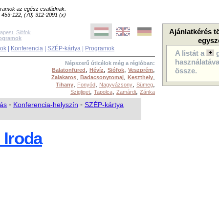
ogramok az egész családnak.
8) 453-122, (70) 312-2091 (x)
Ajánlatkérés t
apest
,
Siófok
rogramok
egysz
sok
|
Konferencia
|
SZÉP-kártya
|
Programok
A listát a
használatával
Népszerű úticélok még a régióban:
,
,
,
,
Balatonfüred
Hévíz
Siófok
Veszprém
össze.
,
,
,
Zalakaros
Badacsonytomaj
Keszthely
,
,
,
,
Tihany
Fonyód
Nagyvázsony
Sümeg
,
,
,
Szigliget
Tapolca
Zamárdi
Zánka
tás
-
Konferencia-helyszín
-
SZÉP-kártya
 Iroda