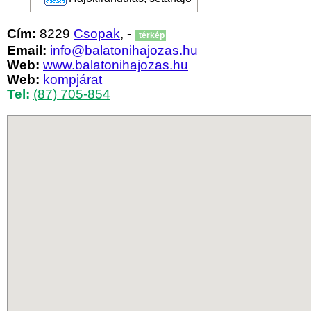
Cím:
8229
Csopak
, -
térkép
Email:
info@balatonihajozas.hu
Web:
www.balatonihajozas.hu
Web:
kompjárat
Tel:
(87) 705-854