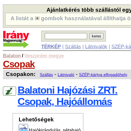
Ajánlatkérés több szállástól eg
A listát a
gombok használatával állíthatja ö
TÉRKÉP
|
Szállás
|
Látnivalók
|
SZÉP-ká
Balaton
Veszprém megye
/
Csopak
Csopakon:
-
-
Szállás
Látnivaló
SZÉP-kártya elfogadóhely
Balatoni Hajózási ZRT.
Csopak, Hajóállomás
Lehetőségek
Hajókirándulás, sétahajó