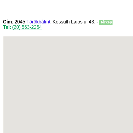
Cím:
2045
Törökbálint
, Kossuth Lajos u. 43. -
térkép
Tel:
(20) 563-2254