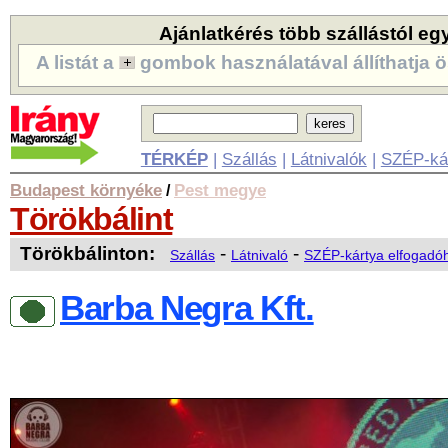
Ajánlatkérés több szállástól eg
A listát a
gombok használatával állíthatja ö
TÉRKÉP
|
Szállás
|
Látnivalók
|
SZÉP-ká
Budapest környéke
Pest megye
/
Törökbálint
Törökbálinton:
-
-
Szállás
Látnivaló
SZÉP-kártya elfogadó
Barba Negra Kft.