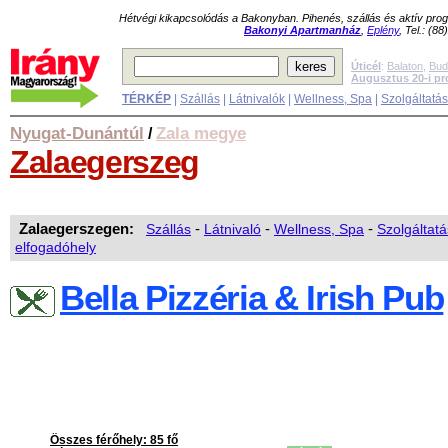
Hétvégi kikapcsolódás a Bakonyban. Pihenés, szállás és aktív pr
Bakonyi Apartmanház
,
Eplény
, Tel.: (8
Úticél
:
Balaton
,
Bud
Augusztus 20-i p
TÉRKÉP
|
Szállás
|
Látnivalók
|
Wellness, Spa
|
Szolgáltatá
Nyugat-Dunántúl
Zala megye
/
Zalaegerszeg
Zalaegerszegen:
Szállás
-
Látnivaló
-
Wellness, Spa
-
Szolgáltatá
elfogadóhely
Bella Pizzéria & Irish Pub
Összes férőhely: 85 fő