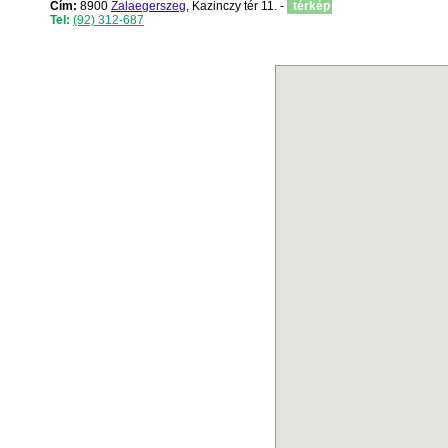
Cím:
8900
Zalaegerszeg
, Kazinczy tér 11. -
térkép
Tel:
(92) 312-687