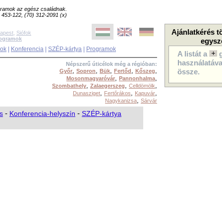
ogramok az egész családnak.
8) 453-122, (70) 312-2091 (x)
Ajánlatkérés t
apest
,
Siófok
rogramok
egysz
sok
|
Konferencia
|
SZÉP-kártya
|
Programok
A listát a
használatával
Népszerű úticélok még a régióban:
,
,
,
,
,
Győr
Sopron
Bük
Fertőd
Kőszeg
össze.
,
,
Mosonmagyaróvár
Pannonhalma
,
,
,
Szombathely
Zalaegerszeg
Celldömölk
,
,
,
Dunasziget
Fertőrákos
Kapuvár
,
Nagykanizsa
Sárvár
s
-
Konferencia-helyszín
-
SZÉP-kártya