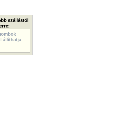
öbb szállástól
erre:
gombok
 állíthatja