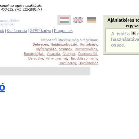
ogramok az egész családnak.
8) 453-122, (70) 312-2091 (x)
Ajánlatkérés t
apest
,
Siófok
rogramok
egysz
sok
|
Konferencia
|
SZÉP-kártya
|
Programok
A listát a
használatával
Népszerű úticélok még a régióban:
,
,
,
Debrecen
Hajdúszoboszló
Hortobágy
össze.
,
,
,
Nyíregyháza
Szolnok
Balmazújváros
,
,
,
,
Berettyóújfalu
Csaroda
Csenger
Cserkeszőlő
,
,
,
Derecske
Fehérgyarmat
Hajdúböszörmény
,
Hajdúdorog
Hajdúhadház
ó