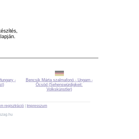
észítés,
lapján.
Hungary -
Bencsik Márta szalmafonó - Ungarn -
st)
Öcsöd (Sehenswürdigkeit:
Volkskünstler)
m regisztráció
|
Impresszum
szag.hu