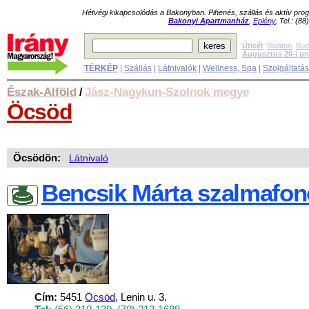
Hétvégi kikapcsolódás a Bakonyban. Pihenés, szállás és aktív pr
Bakonyi Apartmanház
,
Eplény
, Tel.: (8
Úticél
:
Balaton
,
Bud
Augusztus 20-i p
TÉRKÉP
|
Szállás
|
Látnivalók
|
Wellness, Spa
|
Szolgáltatá
Észak-Alföld
Jász-Nagykun-Szolnok megye
/
Öcsöd
Öcsödön:
Látnivaló
Bencsik Márta szalmafon
Cím:
5451
Öcsöd
, Lenin u. 3.