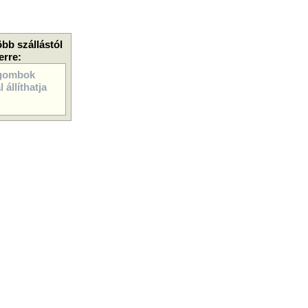
öbb szállástól
erre:
gombok
 állíthatja