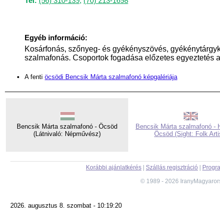
Tel:
(56) 310-139
,
(70) 213-1698
Egyéb információ:
Kosárfonás, szőnyeg- és gyékényszövés, gyékénytárgyk
szalmafonás. Csoportok fogadása előzetes egyeztetés a
A fenti
öcsödi Bencsik Márta szalmafonó képgalériája
Bencsik Márta szalmafonó - Öcsöd
Bencsik Márta szalmafonó - 
(Látnivaló: Népművész)
Öcsöd (Sight: Folk Arti
Korábbi ajánlatkérés
|
Szállás regisztráció
|
Progra
© 1989 - 2026 IranyMagyaror
2026. augusztus 8. szombat - 10:19:20