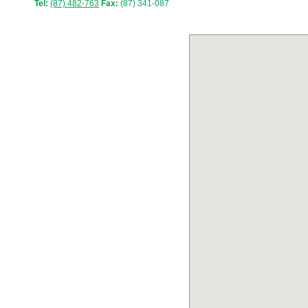
Tel:
(87) 482-763
Fax:
(87) 341-087