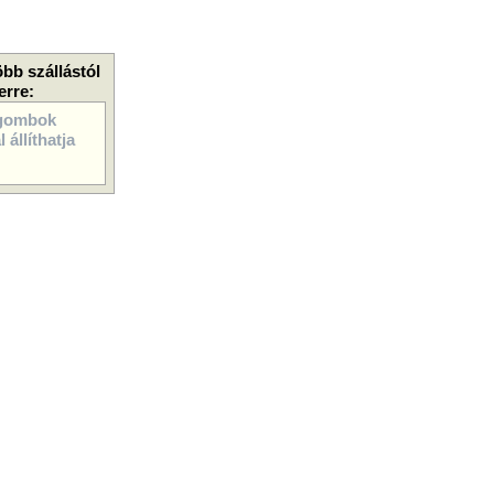
öbb szállástól
erre:
gombok
 állíthatja