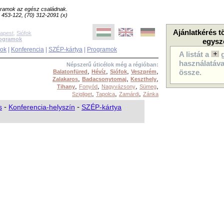
ogramok az egész családnak.
8) 453-122, (70) 312-2091 (x)
Ajánlatkérés t
apest
,
Siófok
rogramok
egysz
sok
|
Konferencia
|
SZÉP-kártya
|
Programok
A listát a
használatával
Népszerű úticélok még a régióban:
,
,
,
,
Balatonfüred
Hévíz
Siófok
Veszprém
össze.
,
,
,
Zalakaros
Badacsonytomaj
Keszthely
,
,
,
,
Tihany
Fonyód
Nagyvázsony
Sümeg
,
,
,
Szigliget
Tapolca
Zamárdi
Zánka
s
-
Konferencia-helyszín
-
SZÉP-kártya