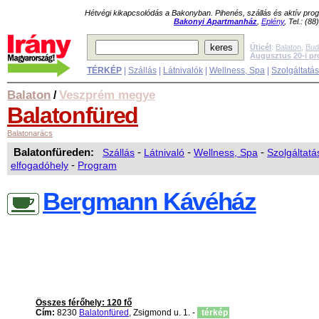
Hétvégi kikapcsolódás a Bakonyban. Pihenés, szállás és aktív pr
Bakonyi Apartmanház
,
Eplény
, Tel.: (8
Úticél
:
Balaton
,
Bud
Augusztus 20-i p
TÉRKÉP
|
Szállás
|
Látnivalók
|
Wellness, Spa
|
Szolgáltatá
Balaton
Veszprém megye
/
Balatonfüred
Balatonarács
Balatonfüreden:
Szállás
-
Látnivaló
-
Wellness, Spa
-
Szolgáltatá
elfogadóhely
-
Program
Bergmann Kávéház
Összes férőhely: 120 fő
Cím:
8230
Balatonfüred
, Zsigmond u. 1. -
térkép