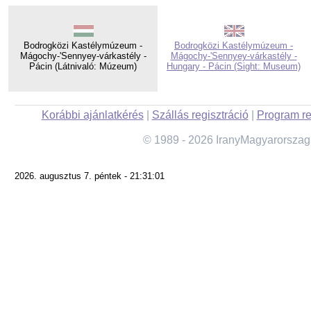
Bodrogközi Kastélymúzeum -
Bodrogközi Kastélymúzeum -
Mágochy-'Sennyey-várkastély -
Mágochy-'Sennyey-várkastély -
Pácin (Látnivaló: Múzeum)
Hungary - Pácin (Sight: Museum)
Korábbi ajánlatkérés
|
Szállás regisztráció
|
Program re
© 1989 - 2026 IranyMagyarorszag
2026. augusztus 7. péntek - 21:31:01