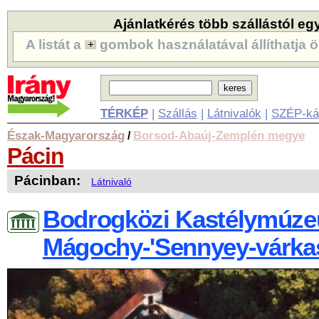
Ajánlatkérés több szállástól eg
A listát a
gombok használatával állíthatja ö
TÉRKÉP
|
Szállás
|
Látnivalók
|
SZÉP-ká
Észak-Magyarország
Borsod-Abaúj-Zemplén megye
/
Pácin
Pácinban:
Látnivaló
Bodrogközi Kastélymúze
Mágochy-'Sennyey-várkas