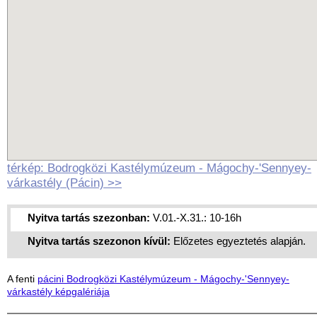
térkép: Bodrogközi Kastélymúzeum - Mágochy-'Sennyey-
várkastély (Pácin) >>
Nyitva tartás szezonban:
V.01.-X.31.: 10-16h
Nyitva tartás szezonon kívül:
Előzetes egyeztetés alapján.
A fenti
pácini Bodrogközi Kastélymúzeum - Mágochy-'Sennyey-
várkastély képgalériája