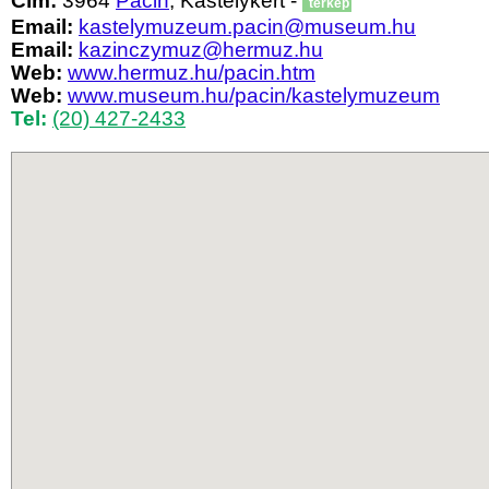
Cím:
3964
Pácin
, Kastélykert -
térkép
Email:
kastelymuzeum.pacin@museum.hu
Email:
kazinczymuz@hermuz.hu
Web:
www.hermuz.hu/pacin.htm
Web:
www.museum.hu/pacin/kastelymuzeum
Tel:
(20) 427-2433