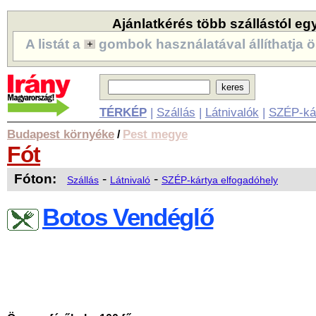
Ajánlatkérés több szállástól eg
A listát a
gombok használatával állíthatja ö
TÉRKÉP
|
Szállás
|
Látnivalók
|
SZÉP-ká
Budapest környéke
Pest megye
/
Fót
Fóton:
-
-
Szállás
Látnivaló
SZÉP-kártya elfogadóhely
Botos Vendéglő