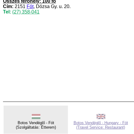
Összes férőhely: 100 fő
Cím:
2151
Fót
, Dózsa Gy. u. 20.
Tel:
(27) 358-041
Botos Vendéglő - Fót
Botos Vendéglő - Hungary - Fót
(Szolgáltatás: Étterem)
(Travel Service: Restaurant)