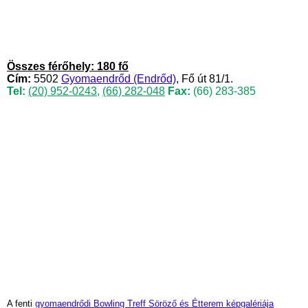
Összes férőhely: 180 fő
Cím:
5502
Gyomaendrőd (Endrőd)
, Fő út 81/1.
Tel:
(20) 952-0243
,
(66) 282-048
Fax:
(66) 283-385
A fenti
gyomaendrődi Bowling Treff Söröző és Étterem képgalériája