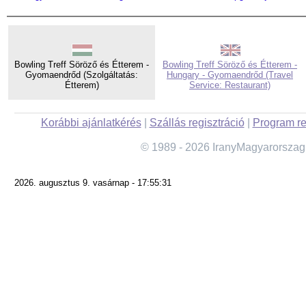
Bowling Treff Söröző és Étterem -
Bowling Treff Söröző és Étterem -
Gyomaendrőd (Szolgáltatás:
Hungary - Gyomaendrőd (Travel
Étterem)
Service: Restaurant)
Korábbi ajánlatkérés
|
Szállás regisztráció
|
Program re
© 1989 - 2026 IranyMagyarorszag
2026. augusztus 9. vasárnap - 17:55:31