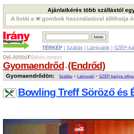
Ajánlatkérés több szállástól eg
A listát a
gombok használatával állíthatja ö
TÉRKÉP
|
Szállás
|
Látnivalók
|
SZÉP-ká
Dél-Alföld
Békés megye
/
Gyomaendrőd
(Endrőd)
-
Gyomaendrődön:
-
-
Szállás
Látnivaló
SZÉP-kártya elfog
Bowling Treff Söröző és 