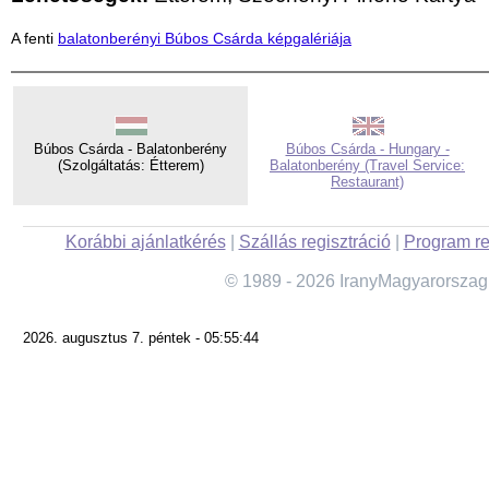
A fenti
balatonberényi Búbos Csárda képgalériája
Búbos Csárda - Balatonberény
Búbos Csárda - Hungary -
(Szolgáltatás: Étterem)
Balatonberény (Travel Service:
Restaurant)
Korábbi ajánlatkérés
|
Szállás regisztráció
|
Program re
© 1989 - 2026 IranyMagyarorszag
2026. augusztus 7. péntek - 05:55:44