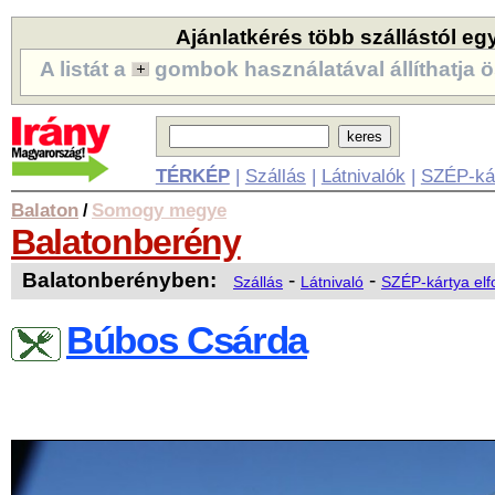
Ajánlatkérés több szállástól eg
A listát a
gombok használatával állíthatja ö
TÉRKÉP
|
Szállás
|
Látnivalók
|
SZÉP-ká
Balaton
Somogy megye
/
Balatonberény
Balatonberényben:
-
-
Szállás
Látnivaló
SZÉP-kártya el
Búbos Csárda