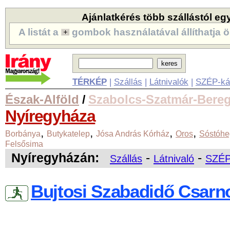
Ajánlatkérés több szállástól eg
A listát a
gombok használatával állíthatja ö
TÉRKÉP
|
Szállás
|
Látnivalók
|
SZÉP-ká
Észak-Alföld
Szabolcs-Szatmár-Bere
/
Nyíregyháza
,
,
,
,
Borbánya
Butykatelep
Jósa András Kórház
Oros
Sóstóhe
Felsősima
Nyíregyházán:
-
-
Szállás
Látnivaló
SZÉP
Bujtosi Szabadidő Csarn