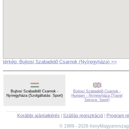
térkép: Bujtosi Szabadidő Csarnok (Nyíregyháza) >>
Bujtosi Szabadidő Csarnok -
Bujtosi Szabadidő Csarnok -
Nyíregyháza (Szolgáltatás: Sport)
Hungary - Nyíregyháza (Travel
Service: Sport)
Korábbi ajánlatkérés
|
Szállás regisztráció
|
Program re
© 1989 - 2026 IranyMagyarorszag