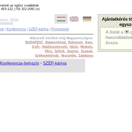
ogramok az egész családnak.
8) 453-122, (70) 312-2091 (x)
Ajánlatkérés t
apest
,
Siófok
rogramok
egysz
sok
|
Konferencia
|
SZÉP-kártya
|
Programok
A listát a
használatával
Népszerű úticélok még Magyarországon:
,
,
,
,
BUDAPEST
Balatonfüred
Debrecen
Eger
össze.
,
,
,
,
Győr
Hajdúszoboszló
Hévíz
Miskolc
,
,
,
,
Pécs
Siófok
Sopron
Szeged
,
,
Székesfehérvár
Veszprém
Zalakaros
Konferencia-helyszín
-
SZÉP-kártya