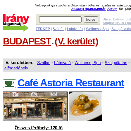
Hétvégi kikapcsolódás a Bakonyban. Pihenés, szállás és aktív pr
Bakonyi Apartmanház
,
Eplény
, Tel.: (8
Úticél
:
Balaton
,
Bud
Augusztus 20-i p
TÉRKÉP
|
Szállás
|
Látnivalók
|
Wellness, Spa
|
Szolgáltatá
BUDAPEST
(V. kerület)
-
V. kerületben:
Szállás
-
Látnivaló
-
Wellness, Spa
-
Szolgáltatás
-
elfogadóhely
Café Astoria Restaurant
Összes férőhely: 120 fő