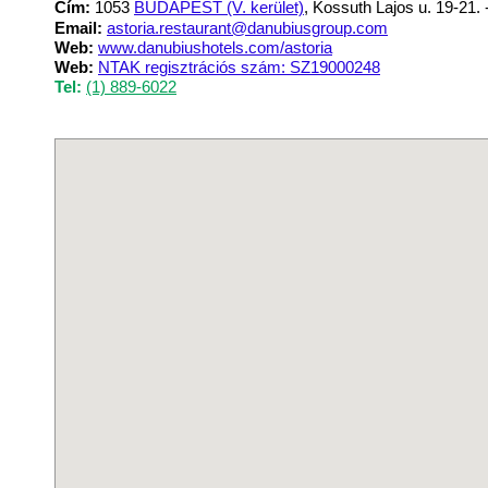
Cím:
1053
BUDAPEST (V. kerület)
, Kossuth Lajos u. 19-21. 
Email:
astoria.restaurant@danubiusgroup.com
Web:
www.danubiushotels.com/astoria
Web:
NTAK regisztrációs szám: SZ19000248
Tel:
(1) 889-6022