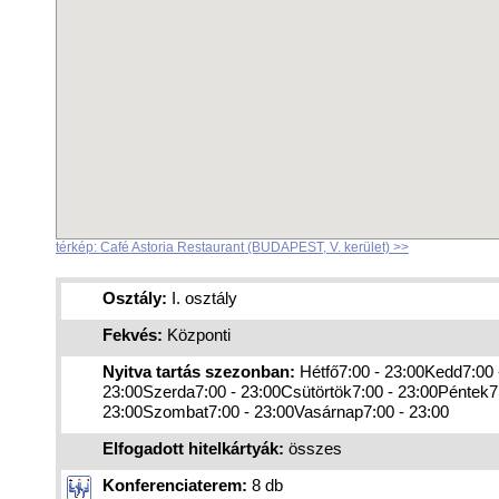
térkép: Café Astoria Restaurant (BUDAPEST, V. kerület) >>
Osztály:
I. osztály
Fekvés:
Központi
Nyitva tartás szezonban:
Hétfő7:00 - 23:00Kedd7:00 
23:00Szerda7:00 - 23:00Csütörtök7:00 - 23:00Péntek7
23:00Szombat7:00 - 23:00Vasárnap7:00 - 23:00
Elfogadott hitelkártyák:
összes
Konferenciaterem:
8 db