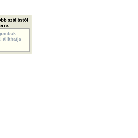
öbb szállástól
erre:
gombok
 állíthatja