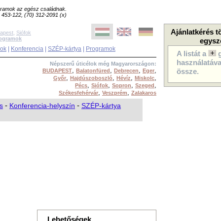
ogramok az egész családnak.
8) 453-122, (70) 312-2091 (x)
Ajánlatkérés t
apest
,
Siófok
rogramok
egysz
sok
|
Konferencia
|
SZÉP-kártya
|
Programok
A listát a
használatával
Népszerű úticélok még Magyarországon:
,
,
,
,
BUDAPEST
Balatonfüred
Debrecen
Eger
össze.
,
,
,
,
Győr
Hajdúszoboszló
Hévíz
Miskolc
,
,
,
,
Pécs
Siófok
Sopron
Szeged
,
,
Székesfehérvár
Veszprém
Zalakaros
s
-
Konferencia-helyszín
-
SZÉP-kártya
Lehetőségek