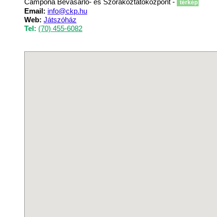
Campona Bevásárló- és Szórakoztatóközpont -
térkép
Email:
info@ckp.hu
Web:
Játszóház
Tel:
(70) 455-6082