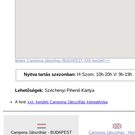
térkép: Campona Játszóház (BUDAPEST, XXII. kerület) >>
Nyitva tartás szezonban:
H-Szom: 10h-20h V: 9h-19h
Lehetőségek:
Széchenyi Pihenő Kártya
A fenti
xxii. kerületi Campona Játszóház képgalériája
Campona Játszóház - BUDAPEST
Campona Játszóház - Hun