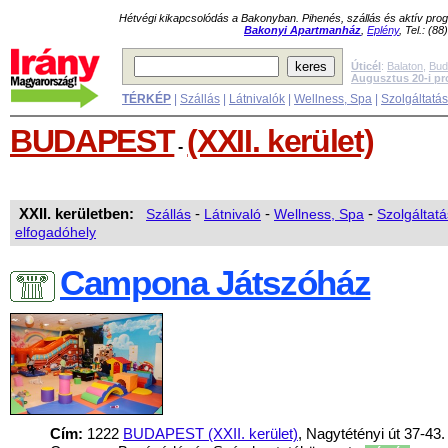
Hétvégi kikapcsolódás a Bakonyban. Pihenés, szállás és aktív pr
Bakonyi Apartmanház
,
Eplény
, Tel.: (8
Úticél
:
Balaton
,
Bud
Augusztus 20-i p
TÉRKÉP
|
Szállás
|
Látnivalók
|
Wellness, Spa
|
Szolgáltatá
BUDAPEST
(XXII. kerület)
-
XXII. kerületben:
Szállás
-
Látnivaló
-
Wellness, Spa
-
Szolgáltatá
elfogadóhely
Campona Játszóház
Cím:
1222
BUDAPEST (XXII. kerület)
, Nagytétényi út 37-43.