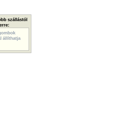
öbb szállástól
erre:
gombok
 állíthatja