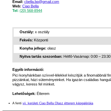
Email:
cbella.bp@gmail.com
Web:
Ciao Bella
Tel:
(20) 568-8944
Osztály:
x osztály
Fekvés:
Központi
Konyha jellege:
olasz
Nyitva tartás szezonban:
Hétfő-Vasárnap: 0:00 – 23:30
Egyéb információ:
Pici konyhánkban szívvel-lélekkel készítjük a finomabbnál f
pizzáinkat, házi süteményeinket. Ha igazán családias hangul
vágysz, keress fel minket.
Lehetőségek:
Étterem
A fenti
vii. kerületi Ciao Bella Olasz étterem képgalériája