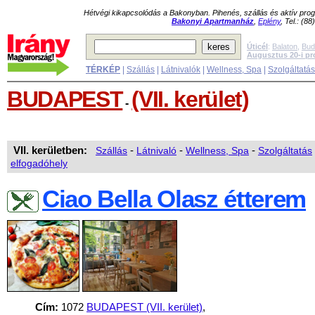
Hétvégi kikapcsolódás a Bakonyban. Pihenés, szállás és aktív pr
Bakonyi Apartmanház
,
Eplény
, Tel.: (8
Úticél
:
Balaton
,
Bud
Augusztus 20-i p
TÉRKÉP
|
Szállás
|
Látnivalók
|
Wellness, Spa
|
Szolgáltatá
BUDAPEST
(VII. kerület)
-
VII. kerületben:
Szállás
-
Látnivaló
-
Wellness, Spa
-
Szolgáltatás
elfogadóhely
Ciao Bella Olasz étterem
Cím:
1072
BUDAPEST (VII. kerület)
,