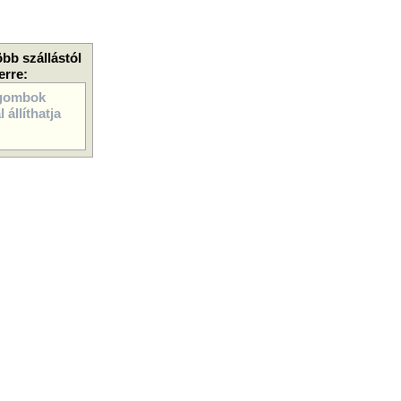
öbb szállástól
erre:
gombok
 állíthatja