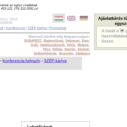
ogramok az egész családnak.
8) 453-122, (70) 312-2091 (x)
Ajánlatkérés t
apest
,
Siófok
rogramok
egysz
sok
|
Konferencia
|
SZÉP-kártya
|
Programok
A listát a
használatával
Népszerű úticélok még Magyarországon:
,
,
,
,
BUDAPEST
Balatonfüred
Debrecen
Eger
össze.
,
,
,
,
Győr
Hajdúszoboszló
Hévíz
Miskolc
,
,
,
,
Pécs
Siófok
Sopron
Szeged
,
,
Székesfehérvár
Veszprém
Zalakaros
-
Konferencia-helyszín
-
SZÉP-kártya