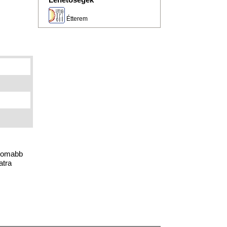
Lehetőségek
Étterem
inomabb
atra