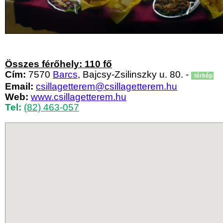
Összes férőhely: 110 fő
Cím:
7570
Barcs
, Bajcsy-Zsilinszky u. 80. -
térkép
Email:
csillagetterem@csillagetterem.hu
Web:
www.csillagetterem.hu
Tel:
(82) 463-057