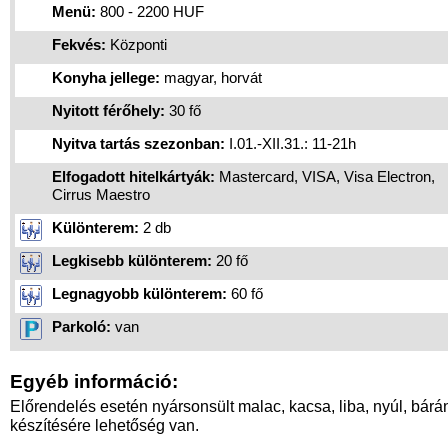
Menü:
800 - 2200 HUF
Fekvés:
Központi
Konyha jellege:
magyar, horvát
Nyitott férőhely:
30 fő
Nyitva tartás szezonban:
I.01.-XII.31.: 11-21h
Elfogadott hitelkártyák:
Mastercard, VISA, Visa Electron,
Cirrus Maestro
Különterem:
2 db
Legkisebb különterem:
20 fő
Legnagyobb különterem:
60 fő
Parkoló:
van
Egyéb információ:
Előrendelés esetén nyársonsült malac, kacsa, liba, nyúl, bárá
készítésére lehetőség van.