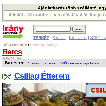
Ajánlatkérés több szállástól eg
A listát a
gombok használatával állíthatja ö
TÉRKÉP
|
Szállás
|
Látnivalók
|
SZÉP-ká
Dél-Dunántúl
Somogy megye
/
Barcs
Somogytarnóca
Barcson:
-
-
Szállás
Látnivaló
SZÉP-kártya elfogadóhely
Csillag Étterem