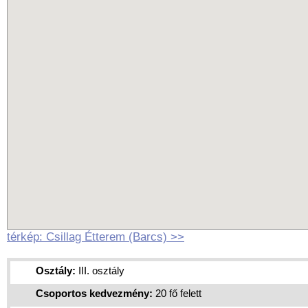
térkép: Csillag Étterem (Barcs) >>
Osztály:
III. osztály
Csoportos kedvezmény:
20 fő felett