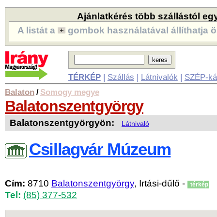
Ajánlatkérés több szállástól eg
A listát a
gombok használatával állíthatja ö
TÉRKÉP
|
Szállás
|
Látnivalók
|
SZÉP-ká
Balaton
Somogy megye
/
Balatonszentgyörgy
Balatonszentgyörgyön:
Látnivaló
Csillagvár Múzeum
Cím:
8710
Balatonszentgyörgy
, Irtási-dűlő -
térkép
Tel:
(85) 377-532