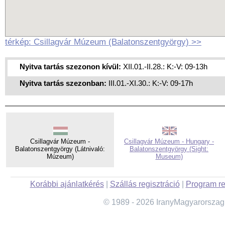
térkép: Csillagvár Múzeum (Balatonszentgyörgy) >>
Nyitva tartás szezonon kívül:
XII.01.-II.28.: K:-V: 09-13h
Nyitva tartás szezonban:
III.01.-XI.30.: K:-V: 09-17h
Csillagvár Múzeum -
Csillagvár Múzeum - Hungary -
Balatonszentgyörgy (Látnivaló:
Balatonszentgyörgy (Sight:
Múzeum)
Museum)
Korábbi ajánlatkérés
|
Szállás regisztráció
|
Program re
© 1989 - 2026 IranyMagyarorszag