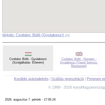
térkép: Csobánc Büfé (Gyulakeszi) >>
Csobánc Büfé - Gyulakeszi
Csobánc Büfé - Hungary -
(Szolgáltatás: Étterem)
Gyulakeszi (Travel Service:
Restaurant)
Korábbi ajánlatkérés
|
Szállás regisztráció
|
Program re
© 1989 - 2026 IranyMagyarorszag
2026. augusztus 7. péntek - 17:05:24