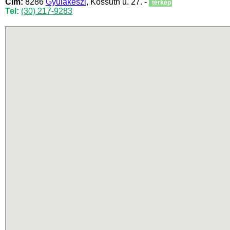
Cím:
8286
Gyulakeszi
, Kossuth u. 27. -
térkép
Tel:
(30) 217-9283