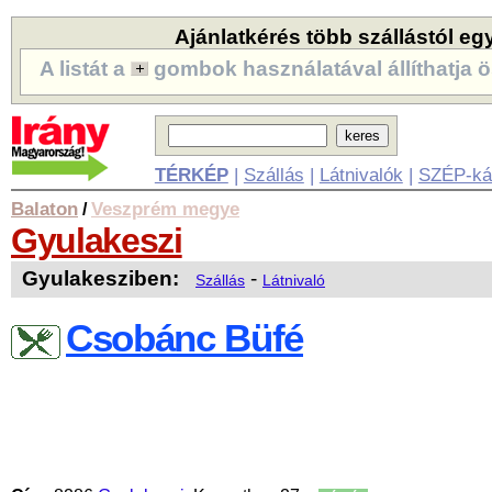
Ajánlatkérés több szállástól eg
A listát a
gombok használatával állíthatja ö
TÉRKÉP
|
Szállás
|
Látnivalók
|
SZÉP-ká
Balaton
Veszprém megye
/
Gyulakeszi
Gyulakesziben:
-
Szállás
Látnivaló
Csobánc Büfé