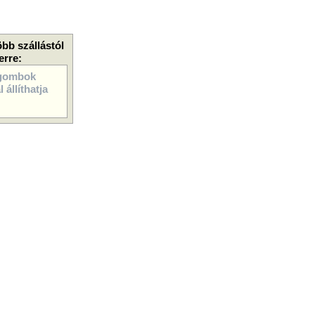
öbb szállástól
erre:
gombok
 állíthatja