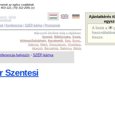
ogramok az egész családnak.
8) 453-122, (70) 312-2091 (x)
Ajánlatkérés t
apest
,
Siófok
rogramok
egysz
sok
|
Konferencia
|
SZÉP-kártya
|
Programok
A listát a
használatával
Népszerű úticélok még a régióban:
,
,
,
Szeged
Békéscsaba
Gyula
össze.
,
,
,
,
Hódmezővásárhely
Kecskemét
Baja
Bugac
,
,
,
,
Kalocsa
Makó
Ópusztaszer
Orosháza
,
,
,
Akasztó
Bácsalmás
Battonya
Békés
nferencia-helyszín
-
SZÉP-kártya
r Szentesi