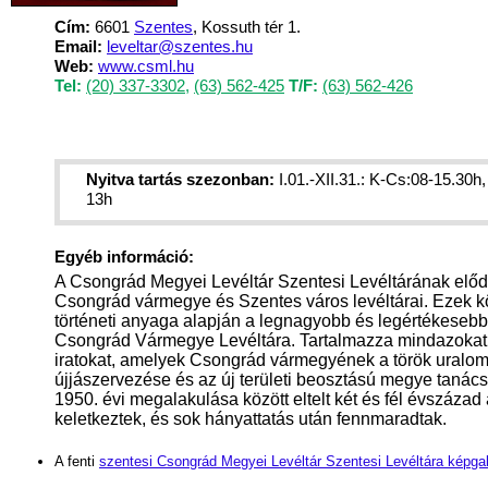
Cím:
6601
Szentes
, Kossuth tér 1.
Email:
leveltar@szentes.hu
Web:
www.csml.hu
Tel:
(20) 337-3302
,
(63) 562-425
T/F:
(63) 562-426
Nyitva tartás szezonban:
I.01.-XII.31.: K-Cs:08-15.30h,
13h
Egyéb információ:
A Csongrád Megyei Levéltár Szentesi Levéltárának előd
Csongrád vármegye és Szentes város levéltárai. Ezek k
történeti anyaga alapján a legnagyobb és legértékesebb
Csongrád Vármegye Levéltára. Tartalmazza mindazokat
iratokat, amelyek Csongrád vármegyének a török uralom
újjászervezése és az új területi beosztású megye tanác
1950. évi megalakulása között eltelt két és fél évszázad 
keletkeztek, és sok hányattatás után fennmaradtak.
A fenti
szentesi Csongrád Megyei Levéltár Szentesi Levéltára képgal