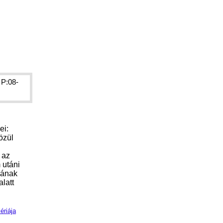
 P:08-
ei:
özül
 az
 utáni
sának
alatt
ériája