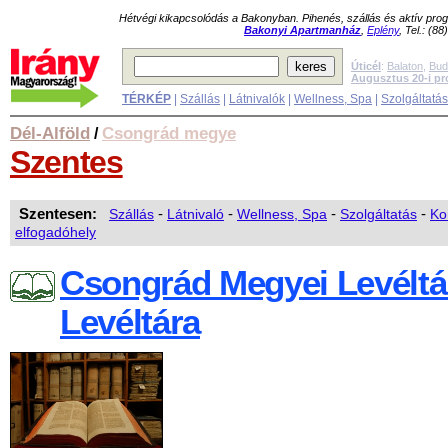
Hétvégi kikapcsolódás a Bakonyban. Pihenés, szállás és aktív pr
Bakonyi Apartmanház
,
Eplény
, Tel.: (8
Úticél
:
Balaton
,
Bud
Augusztus 20-i p
TÉRKÉP
|
Szállás
|
Látnivalók
|
Wellness, Spa
|
Szolgáltatá
Dél-Alföld
Csongrád megye
/
Szentes
Szentesen:
Szállás
-
Látnivaló
-
Wellness, Spa
-
Szolgáltatás
-
Ko
elfogadóhely
Csongrád Megyei Levéltá
Levéltára