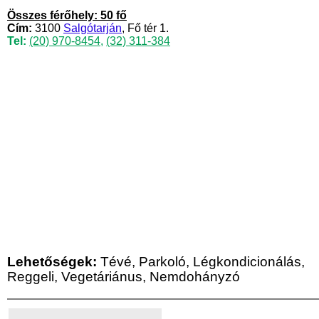
Összes férőhely: 50 fő
Cím:
3100
Salgótarján
, Fő tér 1.
Tel:
(20) 970-8454
,
(32) 311-384
Lehetőségek:
Tévé, Parkoló, Légkondicionálás,
Reggeli, Vegetáriánus, Nemdohányzó