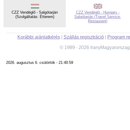
CZZ Vendéglő - Salgótarján
CZZ Vendéglő - Hungary -
(Szolgáltatás: Étterem)
Salgótarján (Travel Service:
Restaurant)
Korábbi ajánlatkérés
|
Szállás regisztráció
|
Program re
© 1989 - 2026 IranyMagyarorszag
2026. augusztus 6. csütörtök - 21:40:59