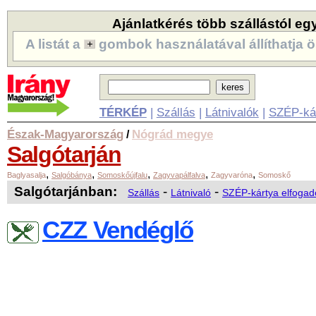
Ajánlatkérés több szállástól eg
A listát a
gombok használatával állíthatja ö
TÉRKÉP
|
Szállás
|
Látnivalók
|
SZÉP-ká
Észak-Magyarország
Nógrád megye
/
Salgótarján
,
,
,
,
,
Baglyasalja
Salgóbánya
Somoskőújfalu
Zagyvapálfalva
Zagyvaróna
Somoskő
Salgótarjánban:
-
-
Szállás
Látnivaló
SZÉP-kártya elfogad
CZZ Vendéglő