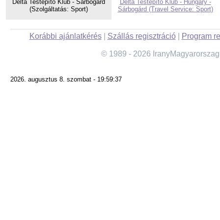
Delta Testépítő Klub - Sárbogárd
Delta Testépítő Klub - Hungary -
(Szolgáltatás: Sport)
Sárbogárd (Travel Service: Sport)
Korábbi ajánlatkérés
|
Szállás regisztráció
|
Program re
© 1989 - 2026 IranyMagyarorszag
2026. augusztus 8. szombat - 19:59:37