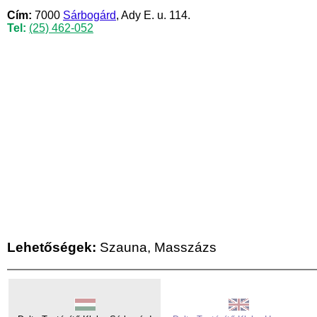
Cím:
7000
Sárbogárd
, Ady E. u. 114.
Tel:
(25) 462-052
Lehetőségek:
Szauna, Masszázs