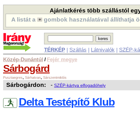
Ajánlatkérés több szállástól eg
A listát a
gombok használatával állíthatja ö
TÉRKÉP
|
Szállás
|
Látnivalók
|
SZÉP-ká
Közép-Dunántúl
Fejér megye
/
Sárbogárd
,
,
Pusztaegres
Sárhatvan
Sárszentmiklós
Sárbogárdon:
-
SZÉP-kártya elfogadóhely
Delta Testépítő Klub