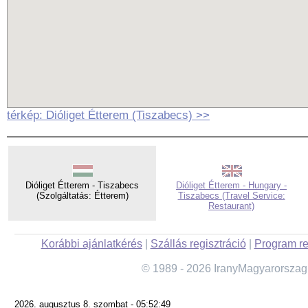
térkép: Dióliget Étterem (Tiszabecs) >>
Dióliget Étterem - Tiszabecs
Dióliget Étterem - Hungary -
(Szolgáltatás: Étterem)
Tiszabecs (Travel Service:
Restaurant)
Korábbi ajánlatkérés
|
Szállás regisztráció
|
Program re
© 1989 - 2026 IranyMagyarorszag
2026. augusztus 8. szombat - 05:52:49