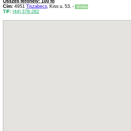
Összes férőhely: 100 fő
Cím:
4951
Tiszabecs
, Kiss u. 53. -
térkép
T/F:
(44) 378-282