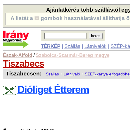
Ajánlatkérés több szállástól eg
A listát a
gombok használatával állíthatja ö
TÉRKÉP
|
Szállás
|
Látnivalók
|
SZÉP-ká
Észak-Alföld
Szabolcs-Szatmár-Bereg megye
/
Tiszabecs
Tiszabecsen:
-
-
Szállás
Látnivaló
SZÉP-kártya elfogadóhe
Dióliget Étterem