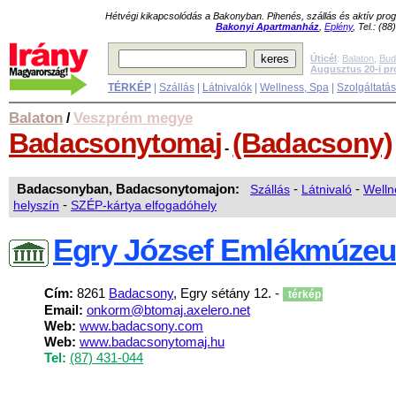
Hétvégi kikapcsolódás a Bakonyban. Pihenés, szállás és aktív pr
Bakonyi Apartmanház
,
Eplény
, Tel.: (8
Úticél
:
Balaton
,
Bud
Augusztus 20-i p
TÉRKÉP
|
Szállás
|
Látnivalók
|
Wellness, Spa
|
Szolgáltatá
Balaton
Veszprém megye
/
Badacsonytomaj
(Badacsony)
-
Badacsonyban, Badacsonytomajon:
Szállás
-
Látnivaló
-
Welln
helyszín
-
SZÉP-kártya elfogadóhely
Egry József Emlékmúze
Cím:
8261
Badacsony
, Egry sétány 12. -
térkép
Email:
onkorm@btomaj.axelero.net
Web:
www.badacsony.com
Web:
www.badacsonytomaj.hu
Tel:
(87) 431-044