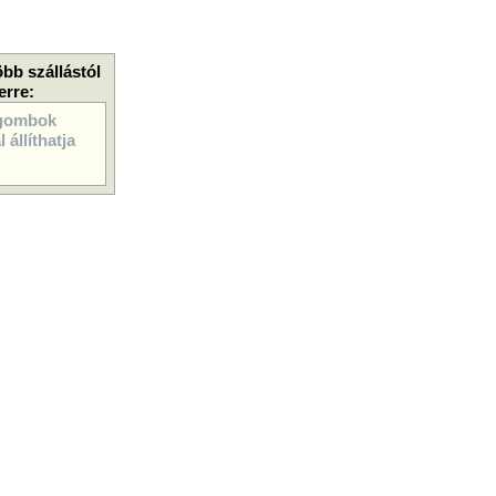
öbb szállástól
erre:
gombok
 állíthatja