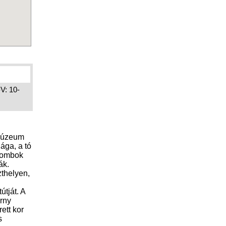
-V: 10-
kmúzeum
ága, a tó
 dombok
ák.
zthelyen,
útját. A
árny
ett kor
s