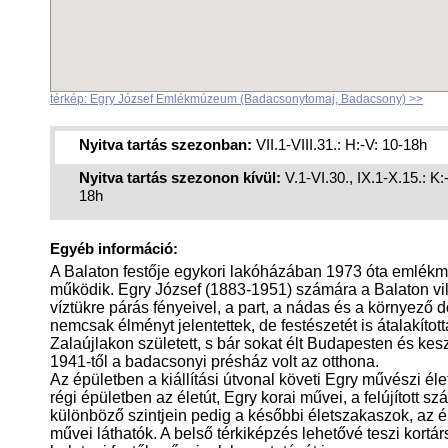
térkép: Egry József Emlékmúzeum (Badacsonytomaj, Badacsony) >>
Nyitva tartás szezonban:
VII.1-VIII.31.: H:-V: 10-18h
Nyitva tartás szezonon kívül:
V.1-VI.30., IX.1-X.15.: K:
18h
Egyéb információ:
A Balaton festője egykori lakóházában 1973 óta emlé
működik. Egry József (1883-1951) számára a Balaton vil
víztükre párás fényeivel, a part, a nádas és a környező
nemcsak élményt jelentettek, de festészetét is átalakított
Zalaújlakon született, s bár sokat élt Budapesten és kes
1941-től a badacsonyi présház volt az otthona.
Az épületben a kiállítási útvonal követi Egry művészi élet
régi épületben az életút, Egry korai művei, a felújított sz
különböző szintjein pedig a későbbi életszakaszok, az ér
művei láthatók. A belső térkiképzés lehetővé teszi kortár