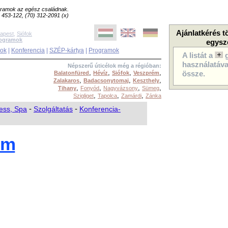
ogramok az egész családnak.
8) 453-122, (70) 312-2091 (x)
Ajánlatkérés t
apest
,
Siófok
rogramok
egysz
sok
|
Konferencia
|
SZÉP-kártya
|
Programok
A listát a
használatával
Népszerű úticélok még a régióban:
,
,
,
,
Balatonfüred
Hévíz
Siófok
Veszprém
össze.
,
,
,
Zalakaros
Badacsonytomaj
Keszthely
,
,
,
,
Tihany
Fonyód
Nagyvázsony
Sümeg
,
,
,
Szigliget
Tapolca
Zamárdi
Zánka
ess, Spa
-
Szolgáltatás
-
Konferencia-
um