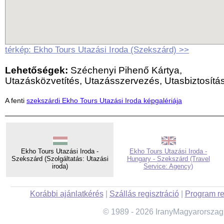
térkép: Ekho Tours Utazási Iroda (Szekszárd) >>
Lehetőségek:
Széchenyi Pihenő Kártya,
Utazásközvetítés, Utazásszervezés, Utasbiztosítá
A fenti
szekszárdi Ekho Tours Utazási Iroda képgalériája
Ekho Tours Utazási Iroda -
Ekho Tours Utazási Iroda -
Szekszárd (Szolgáltatás: Utazási
Hungary - Szekszárd (Travel
iroda)
Service: Agency)
Korábbi ajánlatkérés
|
Szállás regisztráció
|
Program re
© 1989 - 2026 IranyMagyarorszag