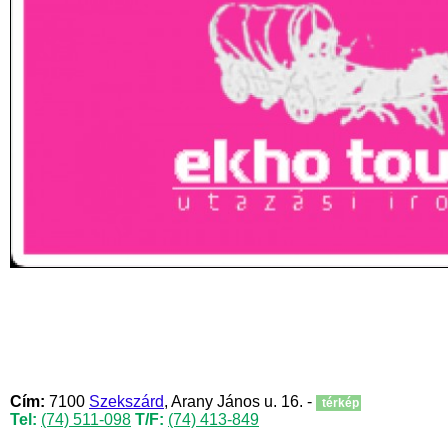
Cím:
7100
Szekszárd
, Arany János u. 16. -
térkép
Tel:
(74) 511-098
T/F:
(74) 413-849