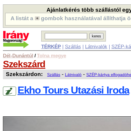
Ajánlatkérés több szállástól eg
A listát a
gombok használatával állíthatja ö
TÉRKÉP
|
Szállás
|
Látnivalók
|
SZÉP-ká
Dél-Dunántúl
Tolna megye
/
Szekszárd
Szekszárdon:
-
-
Szállás
Látnivaló
SZÉP-kártya elfogadóhe
Ekho Tours Utazási Iroda