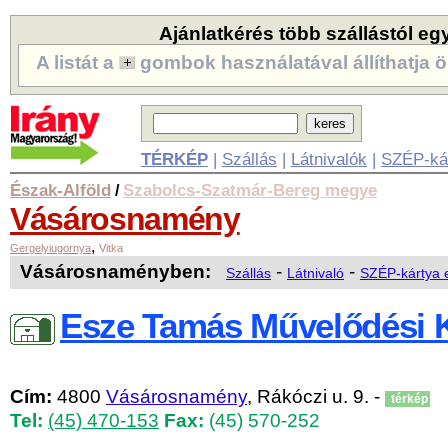
Ajánlatkérés több szállástól eg
A listát a
gombok használatával állíthatja ö
TÉRKÉP
|
Szállás
|
Látnivalók
|
SZÉP-ká
Észak-Alföld
Szabolcs-Szatmár-Bereg megye
/
Vásárosnamény
,
Gergelyiugornya
Vitka
Vásárosnaményben:
-
-
Szállás
Látnivaló
SZÉP-kártya 
Esze Tamás Művelődési 
Cím:
4800
Vásárosnamény
, Rákóczi u. 9. -
térkép
Tel:
(45) 470-153
Fax:
(45) 570-252