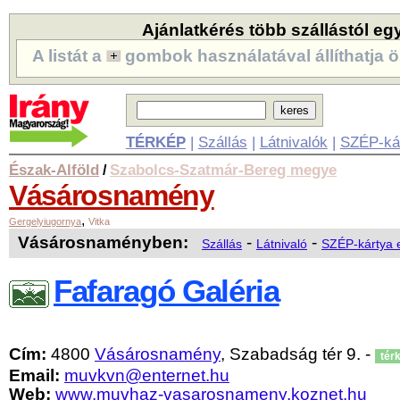
Ajánlatkérés több szállástól eg
A listát a
gombok használatával állíthatja ö
TÉRKÉP
|
Szállás
|
Látnivalók
|
SZÉP-ká
Észak-Alföld
Szabolcs-Szatmár-Bereg megye
/
Vásárosnamény
,
Gergelyiugornya
Vitka
Vásárosnaményben:
-
-
Szállás
Látnivaló
SZÉP-kártya 
Fafaragó Galéria
Cím:
4800
Vásárosnamény
, Szabadság tér 9. -
tér
Email:
muvkvn@enternet.hu
Web:
www.muvhaz-vasarosnameny.koznet.hu