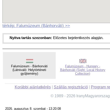
térkép: Falumúzeum (Bánhorváti) >>
Nyitva tartás szezonban:
Előzetes bejelentkezés alapján.
Falumúzeum - Bánhorváti
Falumúzeum - Hungary -
(Látnivaló: Helytörténeti
Bánhorváti (Sight: Local History
gyűjtemény)
Collection)
Korábbi ajánlatkérés
|
Szállás regisztráció
|
Program re
© 1989 - 2026 IranyMagyarorszag
2026. augusztus 8. szombat - 13:20:08