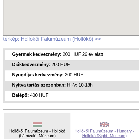
térkép: Hollókői Falumúzeum (Hollókő) >>
Gyermek kedvezmény:
200 HUF 26 év alatt
Diákkedvezmény:
200 HUF
Nyugdíjas kedvezmény:
200 HUF
Nyitva tartás szezonban:
H:-V: 10-18h
Belépő:
400 HUF
Hollókői Falumúzeum - Hollókő
Hollókői Falumúzeum - Hungary -
(Látnivaló: Múzeum)
Hollókő (Sight: Museum)