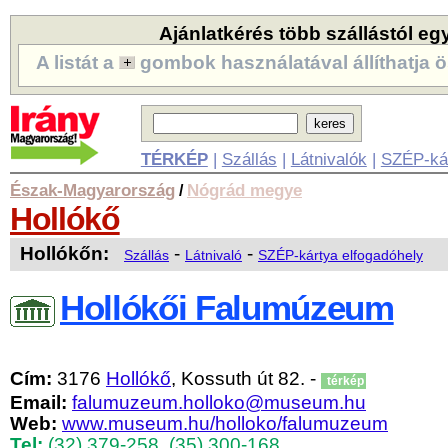
Ajánlatkérés több szállástól eg
A listát a
gombok használatával állíthatja ö
TÉRKÉP
|
Szállás
|
Látnivalók
|
SZÉP-ká
Észak-Magyarország
Nógrád megye
/
Hollókő
Hollókőn:
-
-
Szállás
Látnivaló
SZÉP-kártya elfogadóhely
Hollókői Falumúzeum
Cím:
3176
Hollókő
, Kossuth út 82. -
térkép
Email:
falumuzeum.holloko@museum.hu
Web:
www.museum.hu/holloko/falumuzeum
Tel:
(32) 379-258
,
(35) 300-168