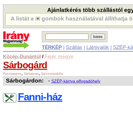
Ajánlatkérés több szállástól eg
A listát a
gombok használatával állíthatja ö
TÉRKÉP
|
Szállás
|
Látnivalók
|
SZÉP-ká
Közép-Dunántúl
Fejér megye
/
Sárbogárd
,
,
Pusztaegres
Sárhatvan
Sárszentmiklós
Sárbogárdon:
-
SZÉP-kártya elfogadóhely
Fanni-ház