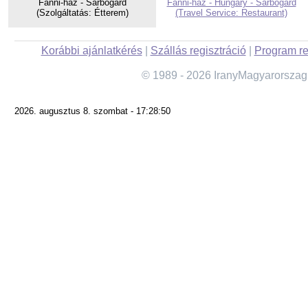
Fanni-ház - Sárbogárd
Fanni-ház - Hungary - Sárbogárd
(Szolgáltatás: Étterem)
(Travel Service: Restaurant)
Korábbi ajánlatkérés
|
Szállás regisztráció
|
Program re
© 1989 - 2026 IranyMagyarorszag
2026. augusztus 8. szombat - 17:28:50