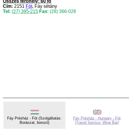
Összes férőhely: 60 fő
Cím:
2151
Fót
, Fáy sétány
Tel:
(27) 395-215
Fax:
(28) 366-028
Fáy Présház - Fót (Szolgáltatás:
Fáy Présház - Hungary - Fót
Borászat, borozó)
(Travel Service: Wine Bar)