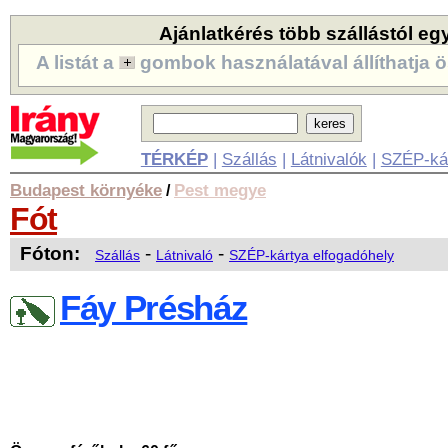
Ajánlatkérés több szállástól eg
A listát a
gombok használatával állíthatja ö
TÉRKÉP
|
Szállás
|
Látnivalók
|
SZÉP-ká
Budapest környéke
Pest megye
/
Fót
Fóton:
-
-
Szállás
Látnivaló
SZÉP-kártya elfogadóhely
Fáy Présház