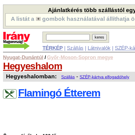
Ajánlatkérés több szállástól eg
A listát a
gombok használatával állíthatja ö
TÉRKÉP
|
Szállás
|
Látnivalók
|
SZÉP-ká
Nyugat-Dunántúl
Győr-Moson-Sopron megye
/
Hegyeshalom
Hegyeshalomban:
-
Szállás
SZÉP-kártya elfogadóhely
Flamingó Étterem