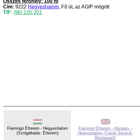
Összes férőhely: 100 fő
Cím:
9222
Hegyeshalom
, Fő út, az AGIP mögött
T/F:
(96) 220-201
Flamingó Étterem - Hegyeshalom
Flamingó Étterem - Hungary -
(Szolgáltatás: Étterem)
Hegyeshalom (Travel Service:
Restaurant)