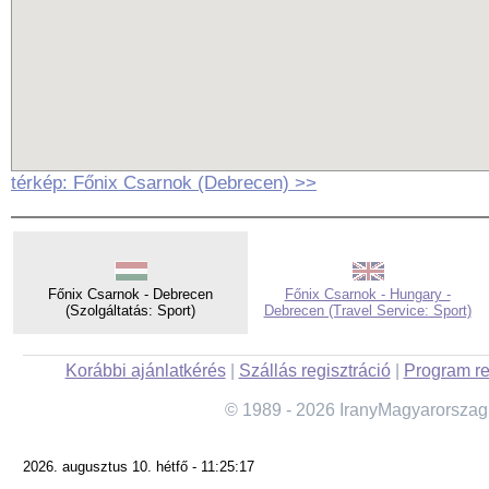
térkép: Főnix Csarnok (Debrecen) >>
Főnix Csarnok - Debrecen
Főnix Csarnok - Hungary -
(Szolgáltatás: Sport)
Debrecen (Travel Service: Sport)
Korábbi ajánlatkérés
|
Szállás regisztráció
|
Program re
© 1989 - 2026 IranyMagyarorszag
2026. augusztus 10. hétfő - 11:25:17