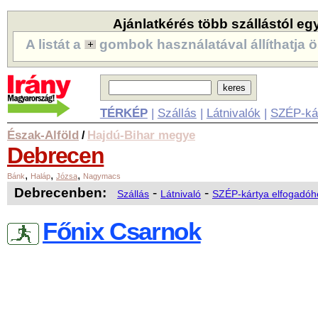
Ajánlatkérés több szállástól eg
A listát a
gombok használatával állíthatja ö
TÉRKÉP
|
Szállás
|
Látnivalók
|
SZÉP-ká
Észak-Alföld
Hajdú-Bihar megye
/
Debrecen
,
,
,
Bánk
Haláp
Józsa
Nagymacs
Debrecenben:
-
-
Szállás
Látnivaló
SZÉP-kártya elfogadóh
Főnix Csarnok