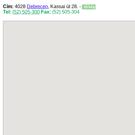
Cím:
4028
Debrecen
, Kassai út 28. -
térkép
Tel:
(52) 505-300
Fax:
(52) 505-304