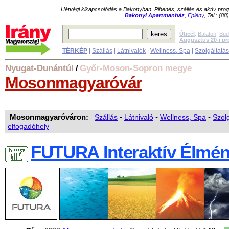
Hétvégi kikapcsolódás a Bakonyban. Pihenés, szállás és aktív pr
Bakonyi Apartmanház
,
Eplény
, Tel.: (8
Úticél
:
Balaton
,
Bud
Augusztus 20-i p
TÉRKÉP
|
Szállás
|
Látnivalók
|
Wellness, Spa
|
Szolgáltatá
Nyugat-Dunántúl
Győr-Moson-Sopron megye
/
Mosonmagyaróvár
Mosonmagyaróváron:
Szállás
-
Látnivaló
-
Wellness, Spa
-
Szol
elfogadóhely
FUTURA Interaktív Élmé