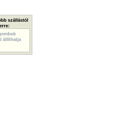
öbb szállástól
erre:
gombok
 állíthatja