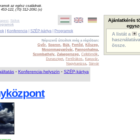
ogramok az egész családnak.
8) 453-122, (70) 312-2091 (x)
Ajánlatkérés t
apest
,
Siófok
rogramok
egysz
sok
|
Konferencia
|
SZÉP-kártya
|
Programok
A listát a
használatával
Népszerű úticélok még a régióban:
,
,
,
,
,
Győr
Sopron
Bük
Fertőd
Kőszeg
össze.
,
,
Mosonmagyaróvár
Pannonhalma
,
,
,
Szombathely
Zalaegerszeg
Celldömölk
,
,
,
Dunasziget
Fertőrákos
Kapuvár
,
Nagykanizsa
Sárvár
gáltatás
-
Konferencia-helyszín
-
SZÉP-kártya
nyközpont