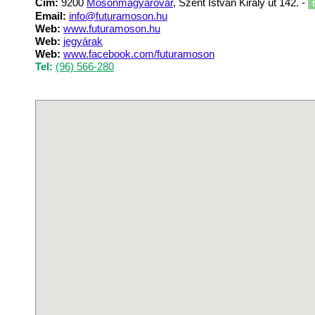
Cím:
9200
Mosonmagyaróvár
, Szent István Király út 142. -
t
Email:
info@futuramoson.hu
Web:
www.futuramoson.hu
Web:
jegyárak
Web:
www.facebook.com/futuramoson
Tel:
(96) 566-280