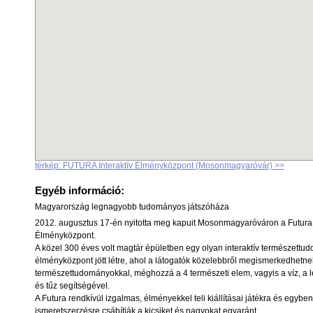
térkép: FUTURA Interaktív Élményközpont (Mosonmagyaróvár) >>
Egyéb információ:
Magyarország legnagyobb tudományos játszóháza
2012. augusztus 17-én nyitotta meg kapuit Mosonmagyaróváron a Futura I
Élményközpont.
A közel 300 éves volt magtár épületben egy olyan interaktív természettu
élményközpont jött létre, ahol a látogatók közelebbről megismerkedhetne
természettudományokkal, méghozzá a 4 természeti elem, vagyis a víz, a l
és tűz segítségével.
A Futura rendkívül izgalmas, élményekkel teli kiállításai játékra és egyben
ismeretszerzésre csábítják a kicsiket és nagyokat egyaránt.