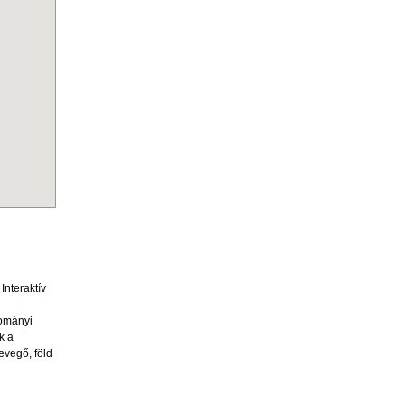
nteraktív
dományi
k a
evegő, föld