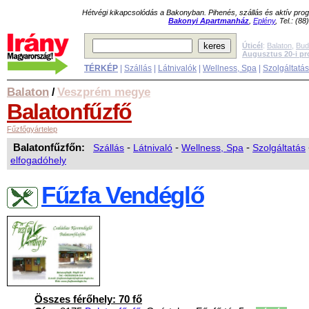
Hétvégi kikapcsolódás a Bakonyban. Pihenés, szállás és aktív pr
Bakonyi Apartmanház
,
Eplény
, Tel.: (8
Úticél
:
Balaton
,
Bud
Augusztus 20-i p
TÉRKÉP
|
Szállás
|
Látnivalók
|
Wellness, Spa
|
Szolgáltatá
Balaton
Veszprém megye
/
Balatonfűzfő
Fűzfőgyártelep
Balatonfűzfőn:
Szállás
-
Látnivaló
-
Wellness, Spa
-
Szolgáltatás
elfogadóhely
Fűzfa Vendéglő
Összes férőhely: 70 fő