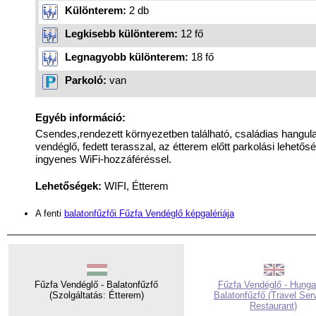
Különterem:
2 db
Legkisebb különterem:
12 fő
Legnagyobb különterem:
18 fő
Parkoló:
van
Egyéb információ:
Csendes,rendezett környezetben található, családias hangul
vendéglő, fedett terasszal, az étterem előtt parkolási lehetős
ingyenes WiFi-hozzáféréssel.
Lehetőségek:
WIFI, Étterem
A fenti
balatonfűzfői Fűzfa Vendéglő képgalériája
Fűzfa Vendéglő - Balatonfűzfő
Fűzfa Vendéglő - Hunga
(Szolgáltatás: Étterem)
Balatonfűzfő (Travel Ser
Restaurant)