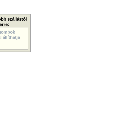
öbb szállástól
erre:
gombok
 állíthatja