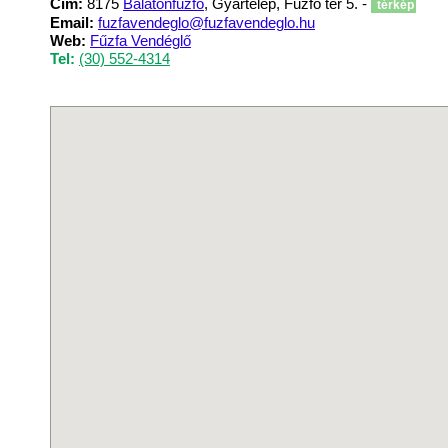
Cím:
8175
Balatonfűzfő
, Gyártelep, Fűzfő tér 5. -
térkép
Email:
fuzfavendeglo@fuzfavendeglo.hu
Web:
Fűzfa Vendéglő
Tel:
(30) 552-4314