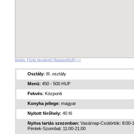
térkép: Fűzfa Vendéglő (Balatonfűzfő) >>
Osztály:
III. osztály
Menü:
450 - 500 HUF
Fekvés:
Központi
Konyha jellege:
magyar
Nyitott férőhely:
40 fő
Nyitva tartás szezonban:
Vasárnap-Csütörtök: 8:00-
Péntek-Szombat: 11:00-21:00