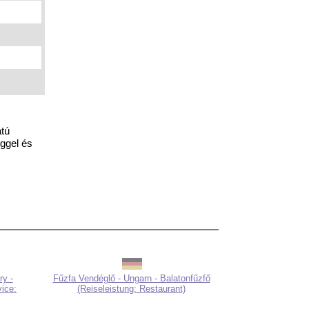
atú
éggel és
ry -
Fűzfa Vendéglő - Ungarn - Balatonfűzfő
vice:
(Reiseleistung: Restaurant)