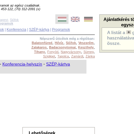
ogramok az egész családnak.
8) 453-122, (70) 312-2091 (x)
Ajánlatkérés t
apest
,
Siófok
rogramok
egysz
sok
|
Konferencia
|
SZÉP-kártya
|
Programok
A listát a
használatával
Népszerű úticélok még a régióban:
,
,
,
,
Balatonfüred
Hévíz
Siófok
Veszprém
össze.
,
,
,
Zalakaros
Badacsonytomaj
Keszthely
,
,
,
,
Tihany
Fonyód
Nagyvázsony
Sümeg
,
,
,
Szigliget
Tapolca
Zamárdi
Zánka
-
Konferencia-helyszín
-
SZÉP-kártya
Lehetőségek