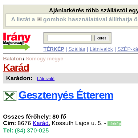
Ajánlatkérés több szállástól eg
A listát a
gombok használatával állíthatja ö
TÉRKÉP
|
Szállás
|
Látnivalók
|
SZÉP-ká
Balaton
Somogy megye
/
Karád
Karádon:
Látnivaló
Gesztenyés Étterem
Összes férőhely: 80 fő
Cím:
8676
Karád
, Kossuth Lajos u. 5. -
térkép
Tel:
(84) 370-025