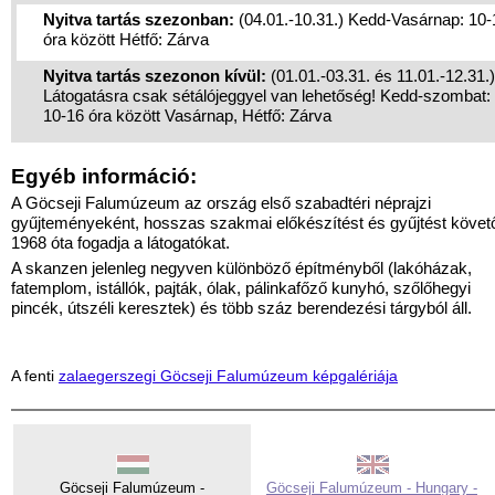
Nyitva tartás szezonban:
(04.01.-10.31.) Kedd-Vasárnap: 10-
óra között Hétfő: Zárva
Nyitva tartás szezonon kívül:
(01.01.-03.31. és 11.01.-12.31.)
Látogatásra csak sétálójeggyel van lehetőség! Kedd-szombat:
10-16 óra között Vasárnap, Hétfő: Zárva
Egyéb információ:
A Göcseji Falumúzeum az ország első szabadtéri néprajzi
gyűjteményeként, hosszas szakmai előkészítést és gyűjtést követ
1968 óta fogadja a látogatókat.
A skanzen jelenleg negyven különböző építményből (lakóházak,
fatemplom, istállók, pajták, ólak, pálinkafőző kunyhó, szőlőhegyi
pincék, útszéli keresztek) és több száz berendezési tárgyból áll.
A fenti
zalaegerszegi Göcseji Falumúzeum képgalériája
Göcseji Falumúzeum -
Göcseji Falumúzeum - Hungary -