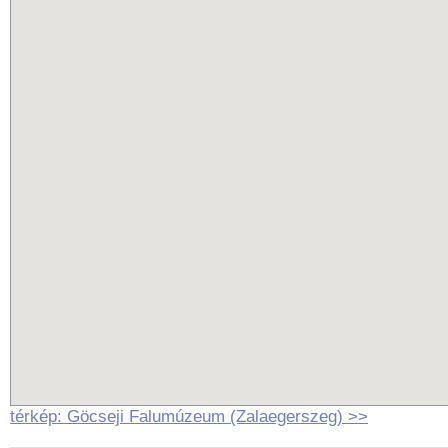
térkép: Göcseji Falumúzeum (Zalaegerszeg) >>