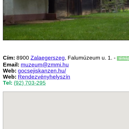
Cím:
8900
Zalaegerszeg
, Falumúzeum u. 1. -
térké
Email:
muzeum@zmmi.hu
Web:
gocsejiskanzen.hu/
Web:
Rendezvényhelyszín
Tel:
(92) 703-295