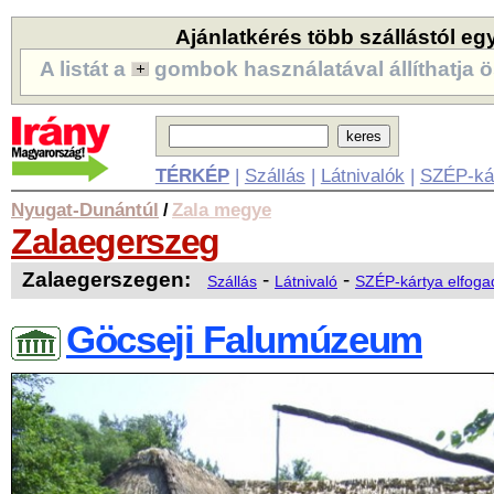
Ajánlatkérés több szállástól eg
A listát a
gombok használatával állíthatja ö
TÉRKÉP
|
Szállás
|
Látnivalók
|
SZÉP-ká
Nyugat-Dunántúl
Zala megye
/
Zalaegerszeg
Zalaegerszegen:
-
-
Szállás
Látnivaló
SZÉP-kártya elfoga
Göcseji Falumúzeum