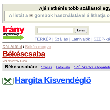
Ajánlatkérés több szállástól eg
A listát a
gombok használatával állíthatja ö
TÉRKÉP
|
Szállás
|
Látnivalók
|
SZÉP-ká
Dél-Alföld
Békés megye
/
Békéscsaba
,
Mezőmegyer
Gerla
Békéscsabán:
-
-
Szállás
Látnivaló
SZÉP-kártya elfogadóh
Hargita Kisvendéglő