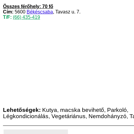
Összes férőhely: 70 fő
Cím:
5600
Békéscsaba
, Tavasz u. 7.
T/F:
(66) 435-419
Lehetőségek:
Kutya, macska bevihető, Parkoló,
Légkondicionálás, Vegetáriánus, Nemdohányzó, T