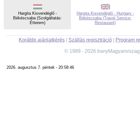
Hargita Kisvendéglő -
Hargita Kisvendéglő - Hungary -
Békéscsaba (Szolgáltatás:
Békéscsaba (Travel Service:
Étterem)
Restaurant)
Korábbi ajánlatkérés
|
Szállás regisztráció
|
Program re
© 1989 - 2026 IranyMagyarorszag
2026. augusztus 7. péntek - 20:58:46