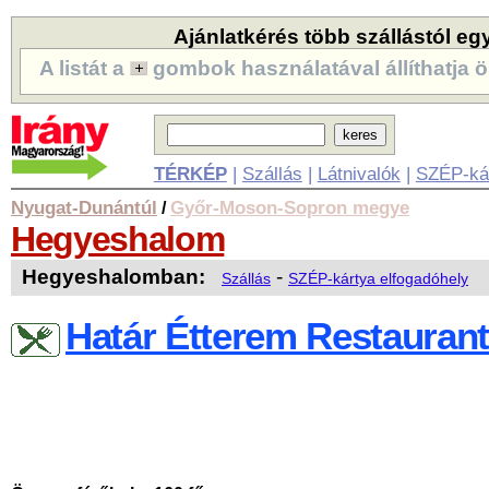
Ajánlatkérés több szállástól eg
A listát a
gombok használatával állíthatja ö
TÉRKÉP
|
Szállás
|
Látnivalók
|
SZÉP-ká
Nyugat-Dunántúl
Győr-Moson-Sopron megye
/
Hegyeshalom
Hegyeshalomban:
-
Szállás
SZÉP-kártya elfogadóhely
Határ Étterem Restaurant