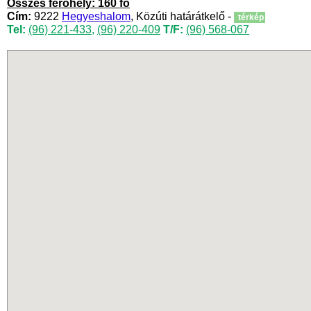
Összes férőhely: 160 fő
Cím:
9222
Hegyeshalom
, Közúti határátkelő -
térkép
Tel:
(96) 221-433
,
(96) 220-409
T/F:
(96) 568-067