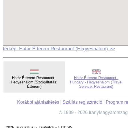
térkép: Határ Étterem Restaurant (Hegyeshalom) >>
Határ Étterem Restaurant -
Határ Étterem Restaurant -
Hegyeshalom (Szolgáltatás:
Hungary - Hegyeshalom (Travel
Étterem)
Service: Restaurant)
Korábbi ajánlatkérés
|
Szállás regisztráció
|
Program re
© 1989 - 2026 IranyMagyarorszag
2026. augusztus 6. csütörtök - 10:01:45