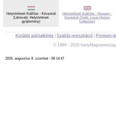
Helytörténeti Kiállítás - Köveskál
Helytörténeti Kiállítás - Hungary -
(Látnivaló: Helytörténeti
Köveskál (Sight: Local History
gyűjtemény)
Collection)
Korábbi ajánlatkérés
|
Szállás regisztráció
|
Program re
© 1989 - 2026 IranyMagyarorszag
2026. augusztus 8. szombat - 08:14:47