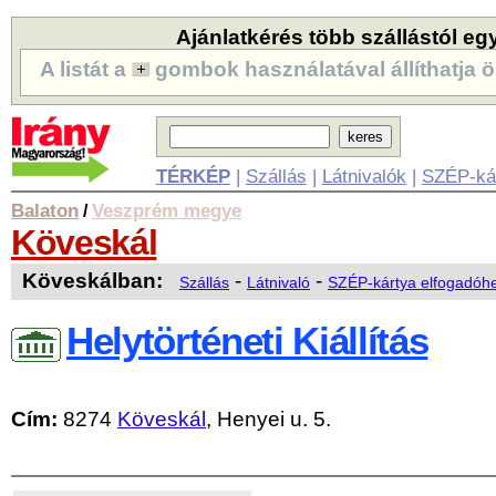
Ajánlatkérés több szállástól eg
A listát a
gombok használatával állíthatja ö
TÉRKÉP
|
Szállás
|
Látnivalók
|
SZÉP-ká
Balaton
Veszprém megye
/
Köveskál
Köveskálban:
-
-
Szállás
Látnivaló
SZÉP-kártya elfogadóhe
Helytörténeti Kiállítás
Cím:
8274
Köveskál
, Henyei u. 5.