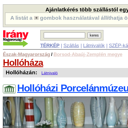
Ajánlatkérés több szállástól eg
A listát a
gombok használatával állíthatja ö
TÉRKÉP
|
Szállás
|
Látnivalók
|
SZÉP-ká
Észak-Magyarország
Borsod-Abaúj-Zemplén megye
/
Hollóháza
Hollóházán:
Látnivaló
Hollóházi Porcelánmúze