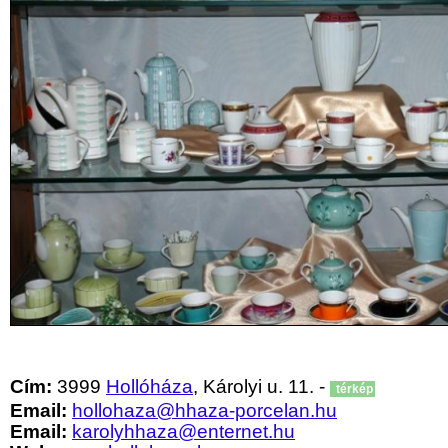
Cím:
3999
Hollóháza
, Károlyi u. 11. -
térkép
Email:
hollohaza@hhaza-porcelan.hu
Email:
karolyhhaza@enternet.hu