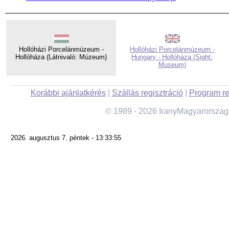
Hollóházi Porcelánmúzeum -
Hollóházi Porcelánmúzeum -
Hollóháza (Látnivaló: Múzeum)
Hungary - Hollóháza (Sight:
Museum)
Korábbi ajánlatkérés
|
Szállás regisztráció
|
Program re
© 1989 - 2026 IranyMagyarorszag
2026. augusztus 7. péntek - 13:33:55