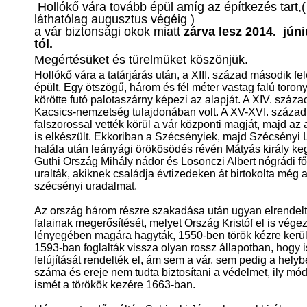
Hollókő vára tovább épül a
míg az építkezés tart,(
láthatólag augusztus végéig )
a vár biztonsági okok miatt
zárva lesz 2014. júni
tól.
Megértésüket és türelmüket köszönjük.
Hollókő vára a tatárjárás után, a XIII. század második fe
épült. Egy ötszögű, három és fél méter vastag falú toron
körötte futó palotaszárny képezi az alapját. A XIV. száz
Kacsics-nemzetség tulajdonában volt. A XV-XVI. száza
falszorossal vették körül a vár központi magját, majd az 
is elkészült. Ekkoriban a Szécsényiek, majd Szécsényi 
halála után leányági örökösödés révén Mátyás király keg
Guthi Ország Mihály nádor és Losonczi Albert nógrádi f
uralták, akiknek családja évtizedeken át birtokolta még 
szécsényi uradalmat.
Az ország három részre szakadása után ugyan elrendelt
falainak megerősítését, melyet Ország Kristóf el is végezt
lényegében magára hagyták, 1550-ben török kézre került
1593-ban foglalták vissza olyan rossz állapotban, hogy 
felújítását rendelték el, ám sem a vár, sem pedig a hely
száma és ereje nem tudta biztosítani a védelmet, ily mód
ismét a törökök kezére 1663-ban.