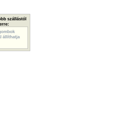
öbb szállástól
erre:
gombok
 állíthatja