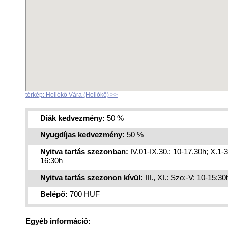
térkép: Hollókő Vára (Hollókő) >>
Diák kedvezmény:
50 %
Nyugdíjas kedvezmény:
50 %
Nyitva tartás szezonban:
IV.01-IX.30.: 10-17.30h; X.1-3
16:30h
Nyitva tartás szezonon kívül:
III., XI.: Szo:-V: 10-15:30
Belépő:
700 HUF
Egyéb információ: