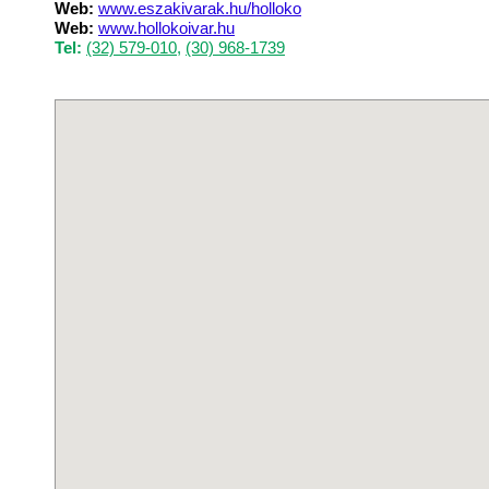
Web:
www.eszakivarak.hu/holloko
Web:
www.hollokoivar.hu
Tel:
(32) 579-010
,
(30) 968-1739