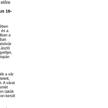
 előre
us 16-
lében
y és a
adban a
dban
alsóvár
László
yeltjei,
őispán
a
ék a vár
etett,
. A várat
ismét
ben lakók
on került