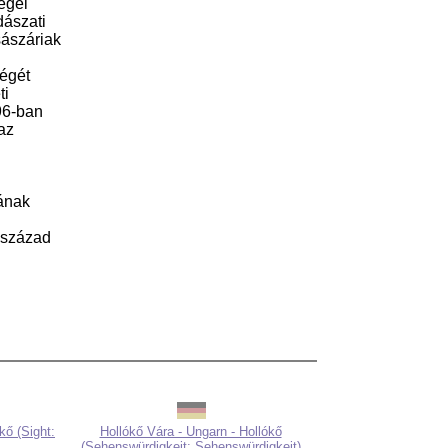
egei
dászati
sászáriak
ségét
ti
96-ban
az
jának
. század
kő (Sight:
Hollókő Vára - Ungarn - Hollókő
(Sehenswürdigkeit: Sehenswürdigkeit)