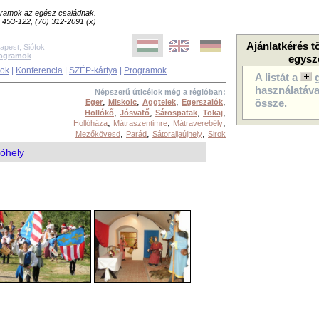
ogramok az egész családnak.
8) 453-122, (70) 312-2091 (x)
Ajánlatkérés t
apest
,
Siófok
rogramok
egysz
sok
|
Konferencia
|
SZÉP-kártya
|
Programok
A listát a
használatával
Népszerű úticélok még a régióban:
,
,
,
,
Eger
Miskolc
Aggtelek
Egerszalók
össze.
,
,
,
,
Hollókő
Jósvafő
Sárospatak
Tokaj
,
,
,
Hollóháza
Mátraszentimre
Mátraverebély
,
,
,
Mezőkövesd
Parád
Sátoraljaújhely
Sirok
óhely