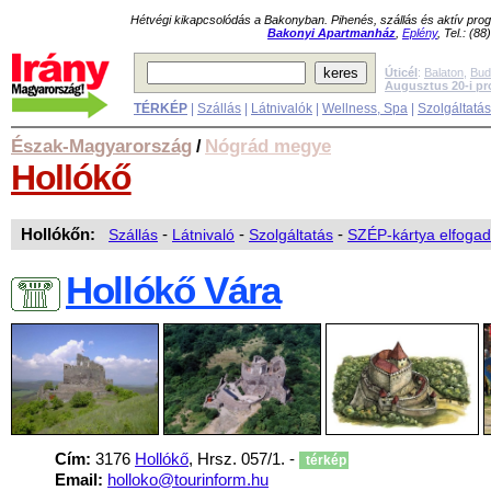
Hétvégi kikapcsolódás a Bakonyban. Pihenés, szállás és aktív pr
Bakonyi Apartmanház
,
Eplény
, Tel.: (8
Úticél
:
Balaton
,
Bud
Augusztus 20-i p
TÉRKÉP
|
Szállás
|
Látnivalók
|
Wellness, Spa
|
Szolgáltatá
Észak-Magyarország
Nógrád megye
/
Hollókő
Hollókőn:
Szállás
-
Látnivaló
-
Szolgáltatás
-
SZÉP-kártya elfogad
Hollókő Vára
Cím:
3176
Hollókő
, Hrsz. 057/1. -
térkép
Email:
holloko@tourinform.hu