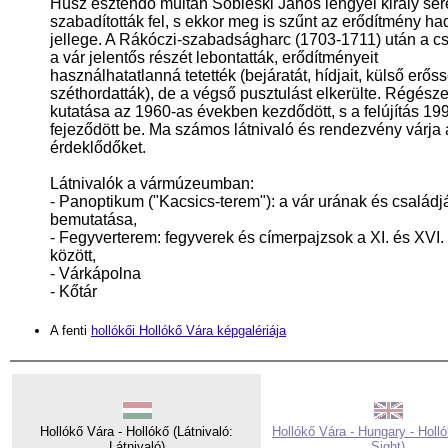
Húsz esztendő múltán Sobieski János lengyel király ser
szabadították fel, s ekkor meg is szűnt az erődítmény ha
jellege. A Rákóczi-szabadságharc (1703-1711) után a c
a vár jelentős részét lebontatták, erődítményeit
használhatatlanná tetették (bejáratát, hídjait, külső erős
széthordatták), de a végső pusztulást elkerülte. Régésze
kutatása az 1960-as években kezdődött, s a felújítás 19
fejeződött be. Ma számos látnivaló és rendezvény várja 
érdeklődőket.
Látnivalók a vármúzeumban:
- Panoptikum ("Kacsics-terem"): a vár urának és család
bemutatása,
- Fegyverterem: fegyverek és címerpajzsok a XI. és XVI
között,
- Várkápolna
- Kőtár
A fenti
hollókői Hollókő Vára képgalériája
Hollókő Vára - Hollókő (Látnivaló:
Hollókő Vára - Hungary - Holló
Látnivaló)
Sight)