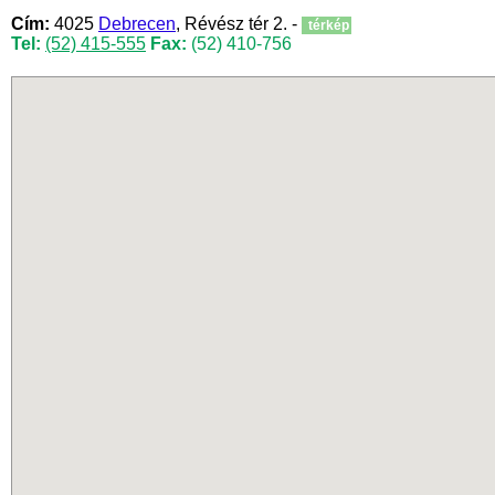
Cím:
4025
Debrecen
, Révész tér 2. -
térkép
Tel:
(52) 415-555
Fax:
(52) 410-756