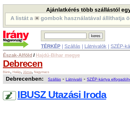
Ajánlatkérés több szállástól eg
A listát a
gombok használatával állíthatja ö
TÉRKÉP
|
Szállás
|
Látnivalók
|
SZÉP-ká
Észak-Alföld
Hajdú-Bihar megye
/
Debrecen
,
,
,
Bánk
Haláp
Józsa
Nagymacs
Debrecenben:
-
-
Szállás
Látnivaló
SZÉP-kártya elfogadóh
IBUSZ Utazási Iroda