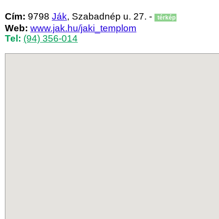
Cím:
9798
Ják
, Szabadnép u. 27. -
térkép
Web:
www.jak.hu/jaki_templom
Tel:
(94) 356-014