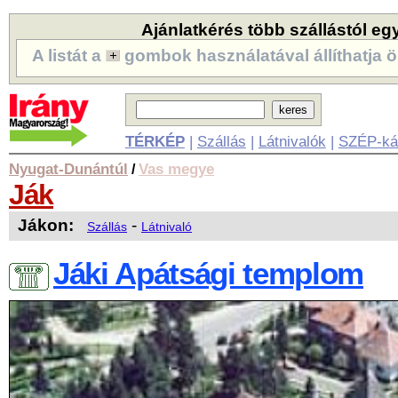
Ajánlatkérés több szállástól eg
A listát a
gombok használatával állíthatja ö
TÉRKÉP
|
Szállás
|
Látnivalók
|
SZÉP-ká
Nyugat-Dunántúl
Vas megye
/
Ják
Jákon:
-
Szállás
Látnivaló
Jáki Apátsági templom