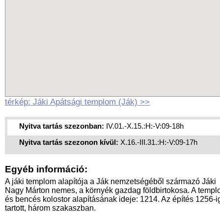
térkép: Jáki Apátsági templom (Ják) >>
Nyitva tartás szezonban:
IV.01.-X.15.:H:-V:09-18h
Nyitva tartás szezonon kívül:
X.16.-III.31.:H:-V:09-17h
Egyéb információ:
A jáki templom alapítója a Ják nemzetségéből származó Jáki
Nagy Márton nemes, a környék gazdag földbirtokosa. A temp
és bencés kolostor alapításának ideje: 1214. Az építés 1256-i
tartott, három szakaszban.