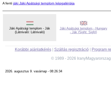
A fenti
jáki Jáki Apátsági templom képgalériája
Jáki Apátsági templom - Ják
Jáki Apátsági templom - Hungary
(Látnivaló: Látnivaló)
- Ják (Sight: Sight)
Korábbi ajánlatkérés
|
Szállás regisztráció
|
Program re
© 1989 - 2026 IranyMagyarorszag
2026. augusztus 9. vasárnap - 08:26:34