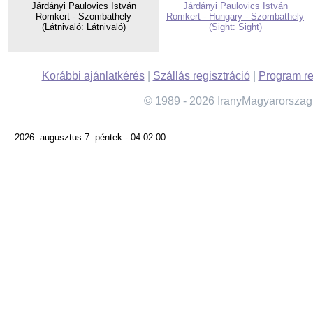
Járdányi Paulovics István
Járdányi Paulovics István
Romkert - Szombathely
Romkert - Hungary - Szombathely
(Látnivaló: Látnivaló)
(Sight: Sight)
Korábbi ajánlatkérés
|
Szállás regisztráció
|
Program re
© 1989 - 2026 IranyMagyarorszag
2026. augusztus 7. péntek - 04:02:00