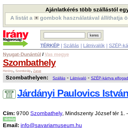
Ajánlatkérés több szállástól eg
A listát a
gombok használatával állíthatja ö
TÉRKÉP
|
Szállás
|
Látnivalók
|
SZÉP-ká
Nyugat-Dunántúl
Vas megye
/
Szombathely
,
,
Herény
Szentkirály
Zanat
Szombathelyen:
-
-
Szállás
Látnivaló
SZÉP-kártya elfoga
Járdányi Paulovics Istvá
Cím:
9700
Szombathely
, Mindszenty József tér 1. -
térkép
Email:
info@savariamuseum.hu