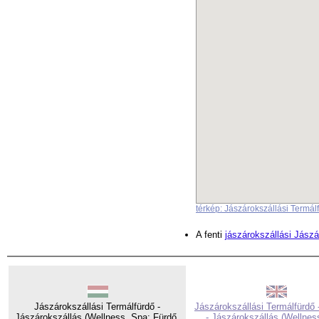
térkép: Jászárokszállási Termál
A fenti
jászárokszállási Jászá
Jászárokszállási Termálfürdő -
Jászárokszállási Termálfürdő 
Jászárokszállás (Wellness, Spa: Fürdő,
- Jászárokszállás (Wellnes