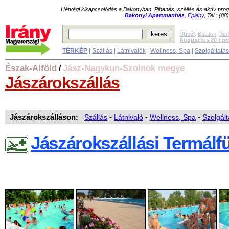
Hétvégi kikapcsolódás a Bakonyban. Pihenés, szállás és aktív pr
Bakonyi Apartmanház
,
Eplény
, Tel.: (8
Úticél
:
Balaton
,
Bud
Augusztus 20-i p
TÉRKÉP
|
Szállás
|
Látnivalók
|
Wellness, Spa
|
Szolgáltatá
Észak-Alföld
Jász-Nagykun-Szolnok megye
/
Jászárokszállás
Jászárokszálláson:
Szállás
-
Látnivaló
-
Wellness, Spa
-
Szolgált
Jászárokszállási Termálf