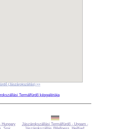
fürdő (Jászárokszállás) >>
rokszállási Termálfürdő képgalériája
- Hungary
Jászárokszállási Termálfürdő - Ungarn -
s, Spa:
Jászárokszállás (Wellness, Heilbad: