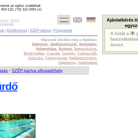
ogramok az egész családnak.
8) 453-122, (70) 312-2091 (x)
Ajánlatkérés t
apest
,
Siófok
rogramok
egysz
sok
|
Konferencia
|
SZÉP-kártya
|
Programok
A listát a
használatával
Népszerű úticélok még a régióban:
,
,
,
Debrecen
Hajdúszoboszló
Hortobágy
össze.
,
,
,
Nyíregyháza
Szolnok
Balmazújváros
,
,
,
,
Berettyóújfalu
Csaroda
Csenger
Cserkeszőlő
,
,
,
Derecske
Fehérgyarmat
Hajdúböszörmény
,
Hajdúdorog
Hajdúhadház
atás
-
SZÉP-kártya elfogadóhely
ürdő