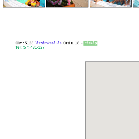
Cím:
5123
Jászárokszállás
, Örsi u. 18. -
térkép
Tel:
(57) 431-127