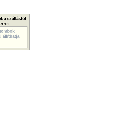
öbb szállástól
erre:
gombok
 állíthatja