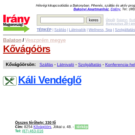
Hétvégi kikapcsolódás a Bakonyban. Pihenés, szállás és aktív pr
Bakonyi Apartmanház
,
Eplény
, Tel.: (8
Úticél
:
Balaton
,
Bud
Augusztus 20-i p
TÉRKÉP
|
Szállás
|
Látnivalók
|
Wellness, Spa
|
Szolgáltatá
Balaton
Veszprém megye
/
Kővágóörs
Kővágóörsön:
Szállás
-
Látnivaló
-
Szolgáltatás
-
Konferencia-he
Káli Vendéglő
Összes férőhely: 330 fő
Cím:
8254
Kővágóörs
, Jókai u. 48. -
térkép
Tel:
(87) 463-016