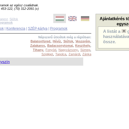
ogramok az egész családnak.
8) 453-122, (70) 312-2091 (x)
Ajánlatkérés t
apest
,
Siófok
rogramok
egysz
sok
|
Konferencia
|
SZÉP-kártya
|
Programok
A listát a
használatával
Népszerű úticélok még a régióban:
,
,
,
,
Balatonfüred
Hévíz
Siófok
Veszprém
össze.
,
,
,
Zalakaros
Badacsonytomaj
Keszthely
,
,
,
,
Tihany
Fonyód
Nagyvázsony
Sümeg
,
,
,
Szigliget
Tapolca
Zamárdi
Zánka
lyszín