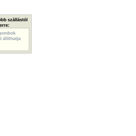
öbb szállástól
erre:
gombok
 állíthatja