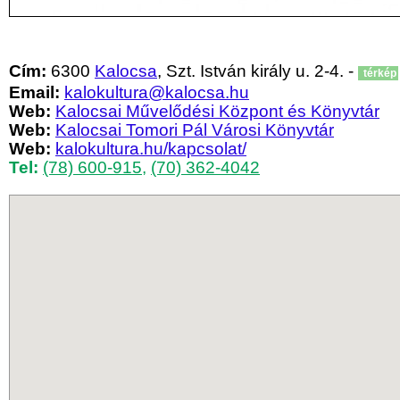
Cím:
6300
Kalocsa
, Szt. István király u. 2-4. -
térkép
Email:
kalokultura@kalocsa.hu
Web:
Kalocsai Művelődési Központ és Könyvtár
Web:
Kalocsai Tomori Pál Városi Könyvtár
Web:
kalokultura.hu/kapcsolat/
Tel:
(78) 600-915
,
(70) 362-4042