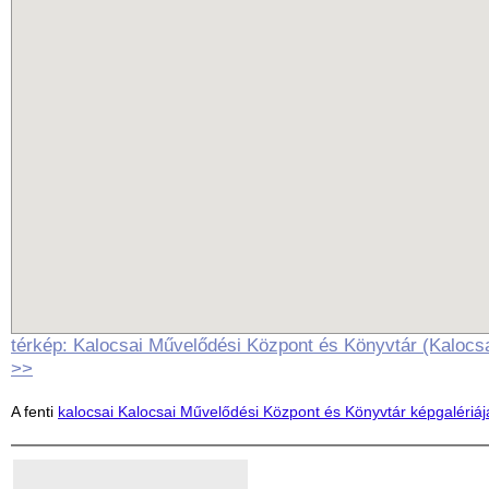
térkép: Kalocsai Művelődési Központ és Könyvtár (Kalocs
>>
A fenti
kalocsai Kalocsai Művelődési Központ és Könyvtár képgalériáj