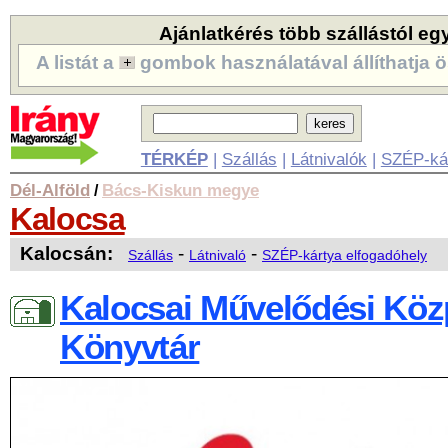
Ajánlatkérés több szállástól eg
A listát a
gombok használatával állíthatja ö
TÉRKÉP
|
Szállás
|
Látnivalók
|
SZÉP-ká
Dél-Alföld
Bács-Kiskun megye
/
Kalocsa
Kalocsán:
-
-
Szállás
Látnivaló
SZÉP-kártya elfogadóhely
Kalocsai Művelődési Köz
Könyvtár