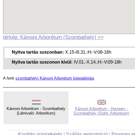
térkép: Kámoni Arborétum (Szombathely) >>
Nyitva tartás szezonban:
X.15-III.31.:H:-V:08-16h
Nyitva tartás szezonon kívül:
IV.01.-X.14.:H:-V:09-18h
A fenti
szombathelyi Kámoni Arborétum képgalériája
Kámoni Arborétum - Szombathely
Kámoni Arborétum - Hungary -
(Látnivaló: Arborétum)
Szombathely (Sight: Arboretum)
Korábbi ajánlatkérés
|
Szállás regisztráció
|
Program re