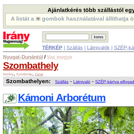
Ajánlatkérés több szállástól eg
A listát a
gombok használatával állíthatja ö
TÉRKÉP
|
Szállás
|
Látnivalók
|
SZÉP-ká
Nyugat-Dunántúl
Vas megye
/
Szombathely
,
,
Herény
Szentkirály
Zanat
Szombathelyen:
-
-
Szállás
Látnivaló
SZÉP-kártya elfoga
Kámoni Arborétum