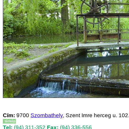
Cím:
9700
Szombathely
, Szent Imre herceg u. 102.
térkép
Tel:
(94) 311-352
Fax:
(94) 336-556