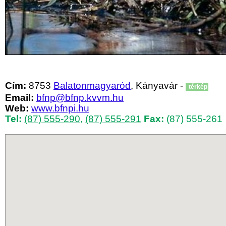
Cím:
8753
Balatonmagyaród
, Kányavár -
térkép
Email:
bfnp@bfnp.kvvm.hu
Web:
www.bfnpi.hu
Tel:
(87) 555-290
,
(87) 555-291
Fax:
(87) 555-261