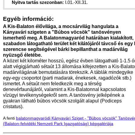
Nyitva tartás szezonban:
I.01.-XII.31.
Egyéb információ:
A Kis-Balaton élővilága, a mocsárvilág hangulata a
Kányavári szigeten a "Búbos vöcsök" tanösvényen
ismerhető meg. A Balatonmagyaród határában kialakított,
szabadon látogatható terület két kilátójáról távcső és egy 
szerencse segítségével bárki bepillanthat a madárvilág
nyüzsgő életébe.
A közel két kilométer hosszú, egész évben látogatható 1-1.5 ó
alatt végigjárható sétaút 13 állomása kifejezetten a Kis-Balat
madárvilágának bemutatására törekszik. A táblák mindegyike
egy-egy csoportot (parti madarak, énekesek, ragadózók stb.)
ismertet. A sétaút nem feledkezik meg a térség
denevérfaunájáról, valamint a Kis-Balatonnal kapcsolatos
vízügyi tevékenységekről sem. A tanösvény jelképének a
gyakran látható búbos vöcsök szolgált alapul (Podiceps
cristatus).
A fenti
balatonmagyaródi Kányavári Sziget - "Búbos vöcsök" Tanösvé
(Balaton-felvidéki Nemzeti Park Igazgatóság) képgalériája