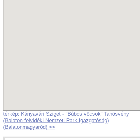
térkép: Kányavári Sziget - "Búbos vöcsök" Tanösvény
(Balaton-felvidéki Nemzeti Park Igazgatóság)
(Balatonmagyaród) >>