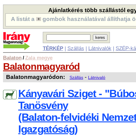
Ajánlatkérés több szállástól eg
A listát a
gombok használatával állíthatja ö
TÉRKÉP
|
Szállás
|
Látnivalók
|
SZÉP-ká
Balaton
Zala megye
/
Balatonmagyaród
Balatonmagyaródon:
-
Szállás
Látnivaló
Kányavári Sziget - "Búb
Tanösvény
(Balaton-felvidéki Nemzet
Igazgatóság)