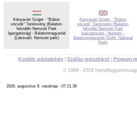
Kányavári Sziget - "Búbos
Kányavári Sziget - "Búbos
vöcsök" Tanösvény (Balaton-
vöcsök" Tanösvény (Balaton-
felvidéki Nemzeti Park
felvidéki Nemzeti Park
Igazgatóság) - Balatonmagyaród
Igazgatóság) - Hungary -
(Látnivaló: Nemzeti park)
Balatonmagyaród (Sight: National
Park)
Korábbi ajánlatkérés
|
Szállás regisztráció
|
Program re
© 1989 - 2026 IranyMagyarorszag
2026. augusztus 9. vasárnap - 07:21:38